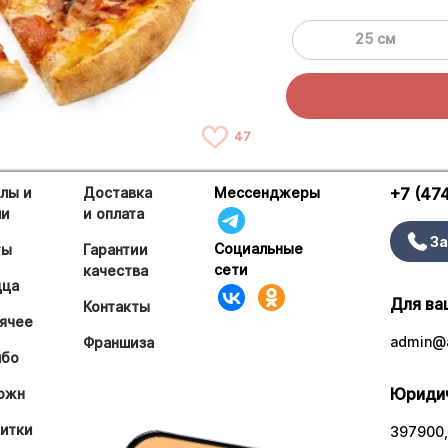
25 см
47
лы и
Доставка
Мессенджеры
+7 (47
ши
и оплата
За
Социальные
ты
Гарантии
сети
качества
цца
Для ва
Контакты
ячее
admin@a
Франшиза
мбо
Юридич
южн
итки
397900,