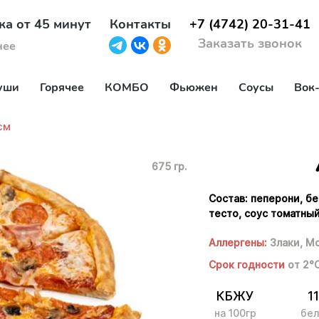
ка от 45 минут
Контакты
+7 (4742) 20-31-41
Заказать звонок
нее
уши
Горячее
КОМБО
Фьюжен
Соусы
Вок
см
675 гр.
Состав: пеперони, б
тесто, соус томатный
Аллергены:
Злаки,
Мо
Срок годности
от 2°
КБЖУ
11
на 100гр
бел