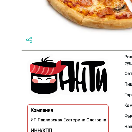
Рол
су
Се
Пи
Гор
Ко
Компания
Фь
ИП Павловская Екатерина Олеговна
Нап
ИНН/КПП