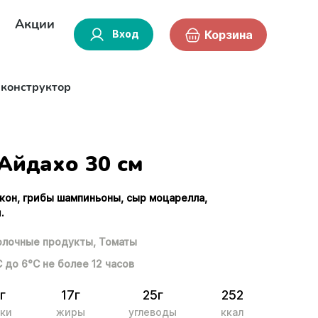
Акции
Вход
Корзина
-конструктор
Айдахо 30 см
екон, грибы шампиньоны, сыр моцарелла,
.
лочные продукты,
Томаты
С до 6°С не более 12 часов
г
17г
25г
252
ки
жиры
углеводы
ккал