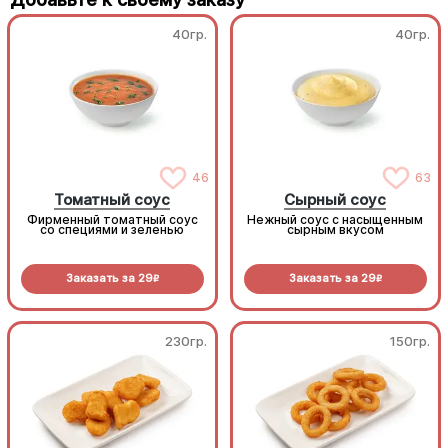
40гр.
40гр.
46
63
Томатный соус
Сырный соус
Фирменный томатный соус
Нежный соус с насыщенным
со специями и зеленью
сырным вкусом
Заказать за
29
Заказать за
29
R
R
230гр.
150гр.