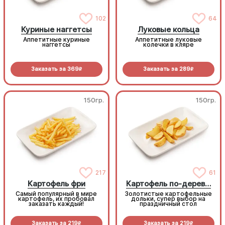
102
64
Куриные наггетсы
Луковые кольца
Аппетитные куриные
Аппетитные луковые
наггетсы
колечки в кляре
Заказать за
369
Заказать за
289
R
R
150гр.
150гр.
217
61
Картофель фри
Картофель по-деревенски
Самый популярный в мире
Золотистые картофельные
картофель, их пробовал
дольки, супер выбор на
заказать каждый!
праздничный стол
Заказать за
219
Заказать за
219
R
R