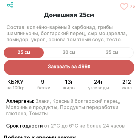
75
Домашняя 25см
Состав: копчёно-варёный карбонад, грибы
шампиньоны, болгарский перец, сыр моцарелла,
помидор, укроп, основа томатный соус, тесто.
25 см
30 см
35 см
Заказать за
499
R
КБЖУ
9г
13г
24г
212
на 100гр
белки
жиры
углеводы
ккал
Аллергены:
Злаки,
Красный болгарский перец,
Молочные продукты,
Продукты переработки
глютена,
Томаты
Срок годности
от 2°С до 6°С не более 24 часов
Добавьте к своему заказу