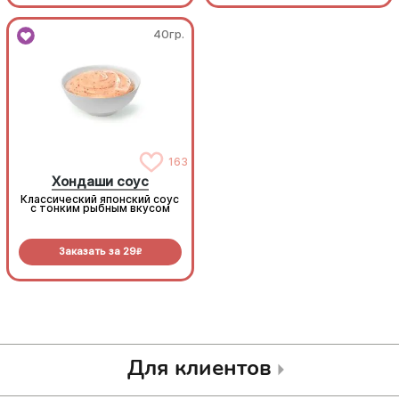
40гр.
40гр.
163
163
Хондаши соус
Хондаши соус
Классический японский соус
Классический японский соус
с тонким рыбным вкусом
с тонким рыбным вкусом
Заказать за
29
Заказать за
29
R
R
Для клиентов