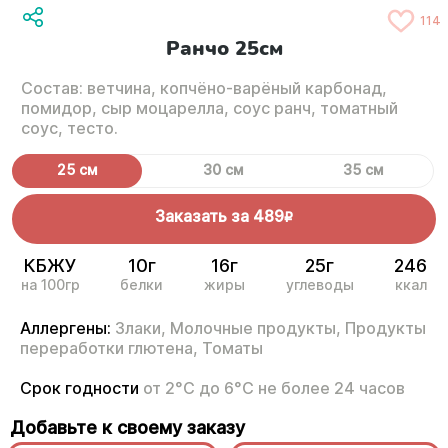
114
Ранчо 25см
Состав: ветчина, копчёно-варёный карбонад,
помидор, сыр моцарелла, соус ранч, томатный
соус, тесто.
25 см
30 см
35 см
Заказать за
489
R
КБЖУ
10г
16г
25г
246
на 100гр
белки
жиры
углеводы
ккал
Аллергены:
Злаки,
Молочные продукты,
Продукты
переработки глютена,
Томаты
Срок годности
от 2°С до 6°С не более 24 часов
Добавьте к своему заказу