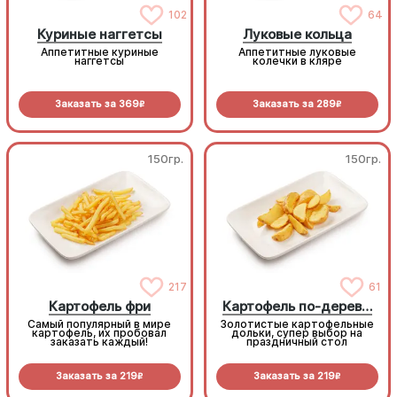
102
64
Куриные наггетсы
Луковые кольца
Аппетитные куриные
Аппетитные луковые
наггетсы
колечки в кляре
Заказать за
369
Заказать за
289
R
R
150гр.
150гр.
217
61
Картофель фри
Картофель по-деревенски
Самый популярный в мире
Золотистые картофельные
картофель, их пробовал
дольки, супер выбор на
заказать каждый!
праздничный стол
Заказать за
219
Заказать за
219
R
R