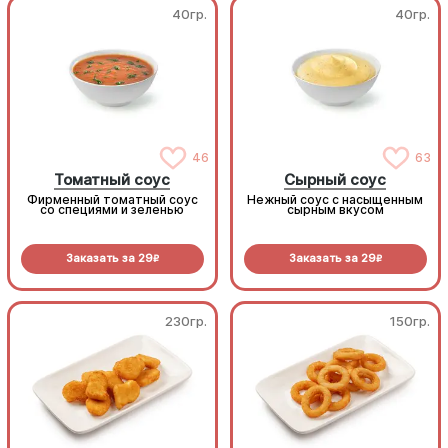
40гр.
40гр.
46
63
Томатный соус
Сырный соус
Фирменный томатный соус
Нежный соус с насыщенным
со специями и зеленью
сырным вкусом
Заказать за
29
Заказать за
29
R
R
230гр.
150гр.