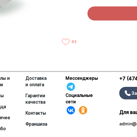
63
лы и
Доставка
Мессенджеры
+7 (47
ши
и оплата
За
Социальные
ты
Гарантии
сети
качества
цца
Для ва
Контакты
ячее
admin@a
Франшиза
мбо