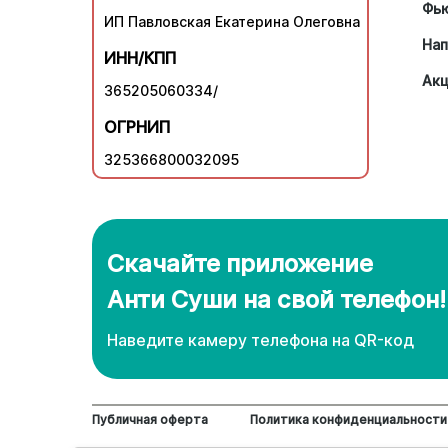
Фь
ИП Павловская Екатерина Олеговна
Нап
ИНН/КПП
Ак
365205060334/
ОГРНИП
325366800032095
Скачайте приложение
Анти Суши на свой телефон!
Наведите камеру телефона нa QR-код
Публичная оферта
Политика конфиденциальности