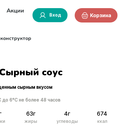
Акции
Вход
Корзина
-конструктор
Сырный соус
щенным сырным вкусом
С до 6°С не более 48 часов
г
63г
4г
674
ки
жиры
углеводы
ккал