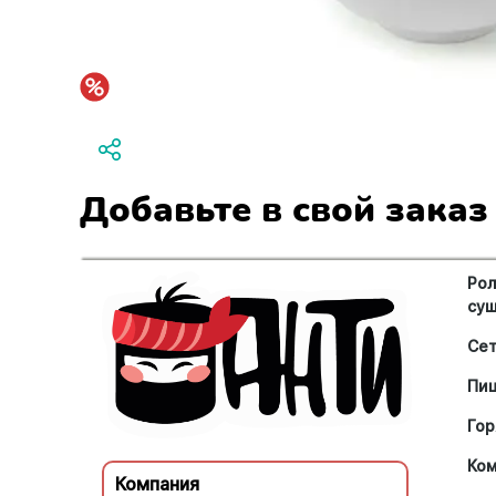
Добавьте в свой заказ
Рол
су
Се
Пи
Гор
Ко
Компания