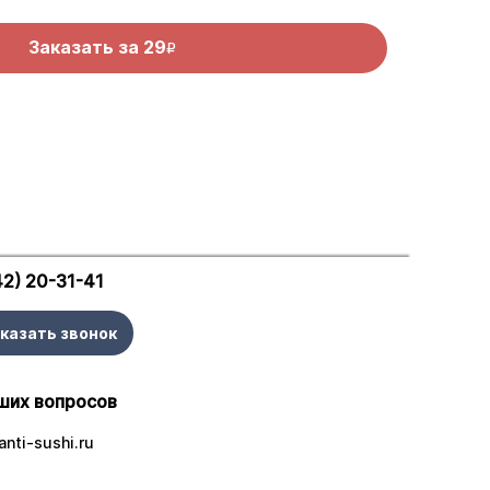
Заказать за
29
R
42) 20-31-41
казать звонок
ших вопросов
nti-sushi.ru