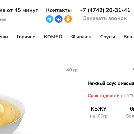
ка от 45 минут
Контакты
+7 (4742) 20-31-41
Заказать звонок
нее
уши
Горячее
КОМБО
Фьюжен
Соусы
Вок
40 гр.
Нежный соус с насы
Срок годности
от 2°
КБЖУ
6
на 100гр
бел