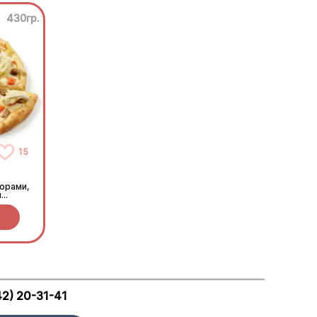
430гр.
15
орами,
м
42) 20-31-41