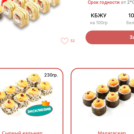
Срок годности
от 2°
КБЖУ
10
на 100гр
бел
З
52
230гр.
Сырный кальмар
Мадагаскар