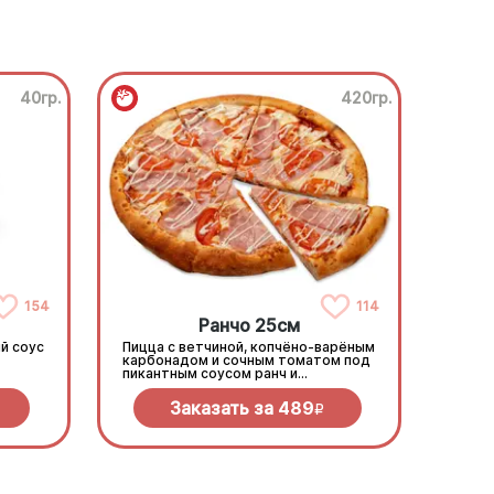
40гр.
420гр.
154
114
Ранчо 25см
й соус
Пицца с ветчиной, копчёно-варёным
карбонадом и сочным томатом под
пикантным соусом ранч и
моцареллой
Заказать за
489
R