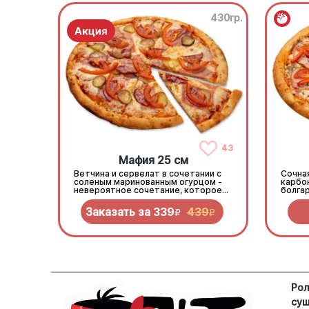
430гр.
43
Мафия 25 см
Ветчина и сервелат в сочетании с
Сочна
соленым маринованным огурцом -
карбо
невероятное сочетание, которое
болга
нужно попробовать!
зелен
Заказать за
339
439
R
R
Рол
су