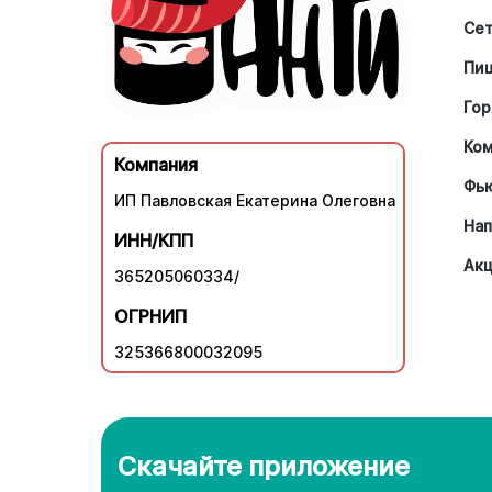
Се
Пи
Гор
Ко
Компания
Фь
ИП Павловская Екатерина Олеговна
Нап
ИНН/КПП
Ак
365205060334/
ОГРНИП
325366800032095
Скачайте приложение