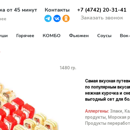
ка от 45 минут
Контакты
+7 (4742) 20-31-41
Заказать звонок
нее
уши
Горячее
КОМБО
Фьюжен
Соусы
Вок
р
1480 гр.
Самая вкусная путевк
по популярным вкуса
нежная курочка и сн
выгодный сет для б
Аллергены:
Злаки,
Ка
продукты,
Морская р
Продукты переработ