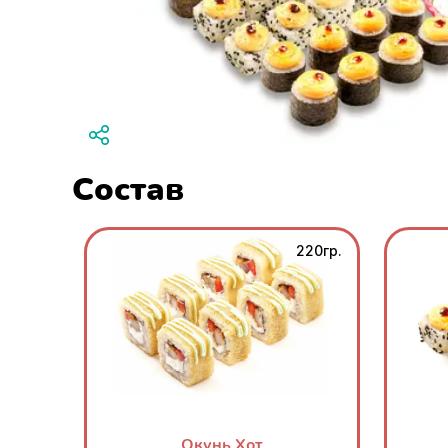
Состав
220гр.
Окунь Хот