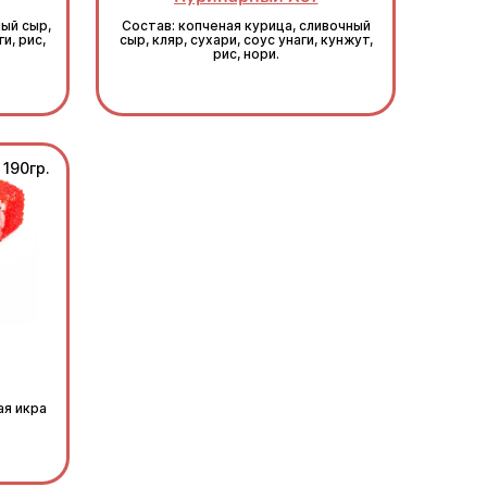
ый сыр,
Состав: копченая курица, сливочный
и, рис,
сыр, кляр, сухари, соус унаги, кунжут,
рис, нори.
190гр.
ая икра