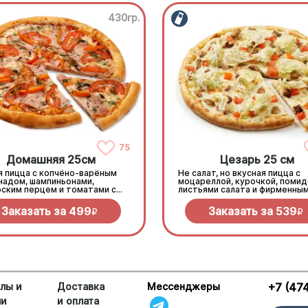
430гр.
75
Домашняя 25см
Цезарь 25 см
я пицца с копчёно-варёным
Не салат, но вкусная пицца с
надом, шампиньонами,
моцареллой, курочкой, помид
рским перцем и томатами с
листьями салата и фирменны
ью под моцареллой
соусом
Заказать за
499
Заказать за
539
R
R
лы и
Доставка
Мессенджеры
+7 (47
ши
и оплата