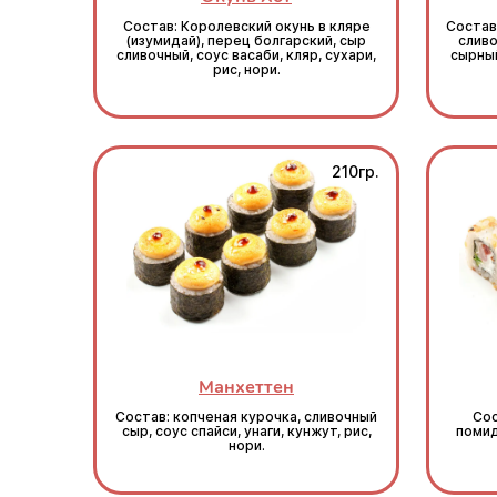
Состав: Королевский окунь в кляре
Состав
(изумидай), перец болгарский, сыр
сливо
сливочный, соус васаби, кляр, сухари,
сырный
рис, нори.
210гр.
Манхеттен
Состав: копченая курочка, сливочный
Сос
сыр, соус спайси, унаги, кунжут, рис,
помид
нори.