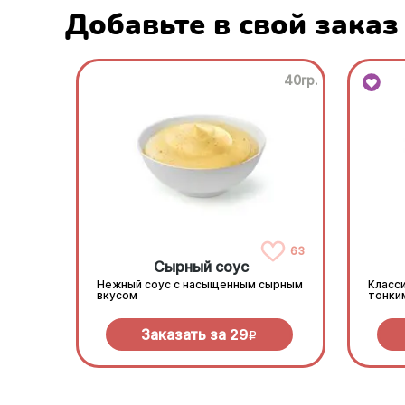
Добавьте в свой заказ
40гр.
63
Сырный соус
Нежный соус с насыщенным сырным
Класси
вкусом
тонки
Заказать за
29
R