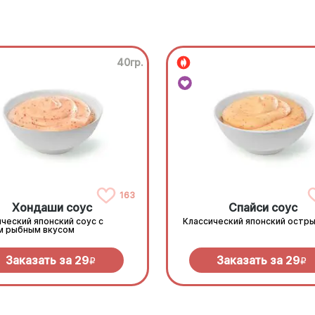
40гр.
163
Хондаши соус
Спайси соус
ческий японский соус с
Классический японский остры
м рыбным вкусом
Заказать за
29
Заказать за
29
R
R