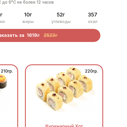
С до 6°С не более 12 часов
г
10г
52г
357
ки
жиры
углеводы
ккал
аказать за
1619
2523
R
R
210гр.
220гр.
Куринарный Хот