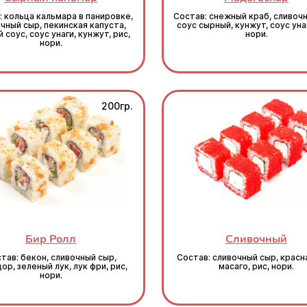
: кольца кальмара в панировке,
Состав: снежный краб, сливочн
чный сыр, пекинская капуста,
соус сырный, кунжут, соус унаг
 соус, соус унаги, кунжут, рис,
нори.
нори.
200гр.
Бир Ролл
Сливочный
тав: бекон, сливочный сыр,
Состав: сливочный сыр, красн
ор, зеленый лук, лук фри, рис,
масаго, рис, нори.
нори.