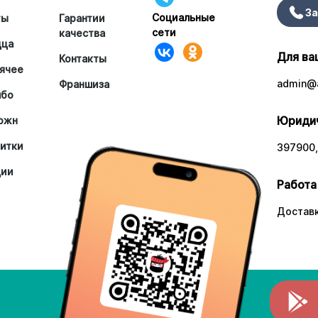
За
Социальные
ты
Гарантии
сети
качества
цца
Для ва
Контакты
ячее
admin@a
Франшиза
мбо
Юридич
южн
итки
397900,
ции
Работа
Доставк