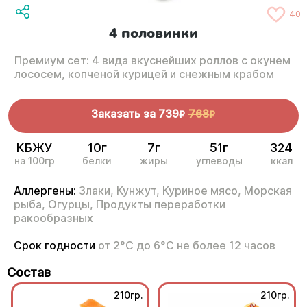
40
4 половинки
Премиум сет: 4 вида вкуснейших роллов с окунем
лососем, копченой курицей и снежным крабом
Заказать за
739
768
R
R
КБЖУ
10г
7г
51г
324
на 100гр
белки
жиры
углеводы
ккал
Аллергены:
Злаки,
Кунжут,
Куриное мясо,
Морская
рыба,
Огурцы,
Продукты переработки
ракообразных
Срок годности
от 2°С до 6°С не более 12 часов
Состав
210гр.
210гр.