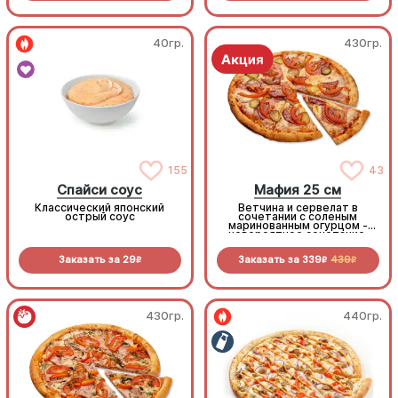
40гр.
430гр.
155
43
Спайси соус
Мафия 25 см
Классический японский
Ветчина и сервелат в
острый соус
сочетании с соленым
маринованным огурцом -
невероятное сочетание,
которое нужно
попробовать!
Заказать за
29
Заказать за
339
439
R
R
R
430гр.
440гр.