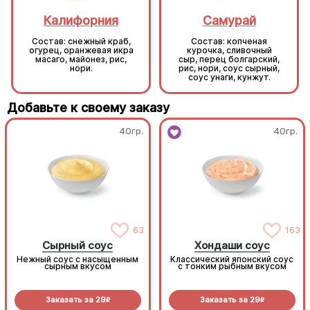
Калифорния
Самурай
Состав: снежный краб,
Состав: копченая
огурец, оранжевая икра
курочка, сливочный
масаго, майонез, рис,
сыр, перец болгарский,
нори.
рис, нори, соус сырный,
соус унаги, кунжут.
Добавьте к своему заказу
40гр.
40гр.
63
163
Сырный соус
Хондаши соус
Нежный соус с насыщенным
Классический японский соус
сырным вкусом
с тонким рыбным вкусом
Заказать за
29
Заказать за
29
R
R