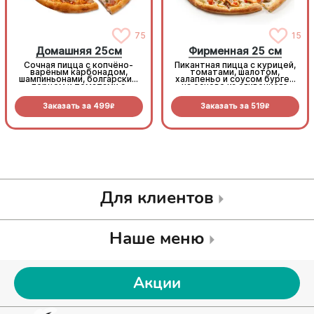
75
15
Домашняя 25см
Фирменная 25 см
Сочная пицца с копчёно-
Пикантная пицца с курицей,
варёным карбонадом,
томатами, шалотом,
шампиньонами, болгарским
халапеньо и соусом бургер
перцем и томатами с
на основе из сливочного
зеленью под моцареллой
соуса и моцареллы.
Заказать за
499
Заказать за
519
R
R
Для клиентов
Наше меню
Акции