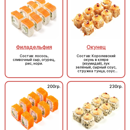
Филадельфия
Окунец
Состав: лосось,
Состав: Королевский
сливочный сыр, огурец,
окунь в кляре
рис, нори.
(изумидай), лук
зелёный, сырный соус,
стружка тунца, соус
унаги, кунжут, рис, нори.
200гр.
230гр.