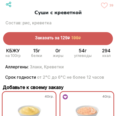
39
Суши с креветкой
Состав: рис, креветка
Заказать за
129
199
R
R
КБЖУ
15г
0г
54г
294
на 100гр
белки
жиры
углеводы
ккал
Аллергены:
Злаки,
Креветки
Срок годности
от 2°С до 6°С не более 12 часов
Добавьте к своему заказу
40гр.
40гр.