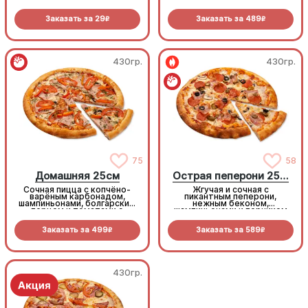
моцареллой
Заказать за
29
Заказать за
489
R
R
430гр.
430гр.
75
58
Домашняя 25см
Острая пеперони 25cм
Сочная пицца с копчёно-
Жгучая и сочная с
варёным карбонадом,
пикантным пеперони,
шампиньонами, болгарским
нежным беконом,
перцем и томатами с
шампиньонами и перчиком
зеленью под моцареллой
халапеньо под моцареллой
Заказать за
499
Заказать за
589
R
R
430гр.
430гр.