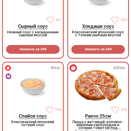
63
163
Сырный соус
Хондаши соус
Нежный соус с насыщенным
Классический японский соус
сырным вкусом
с тонким рыбным вкусом
Заказать за
29
Заказать за
29
R
R
40гр.
420гр.
155
114
Спайси соус
Ранчо 25см
Классический японский
Пицца с ветчиной, копчёно-
острый соус
варёным карбонадом и
сочным томатом под
пикантным соусом ранч и