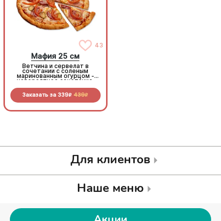
43
43
Мафия 25 см
Мафия 25 см
Ветчина и сервелат в
Ветчина и сервелат в
сочетании с соленым
сочетании с соленым
маринованным огурцом -
маринованным огурцом -
невероятное сочетание,
невероятное сочетание,
которое нужно
которое нужно
попробовать!
попробовать!
Заказать за
339
439
Заказать за
339
439
R
R
R
R
Для клиентов
Наше меню
Акции