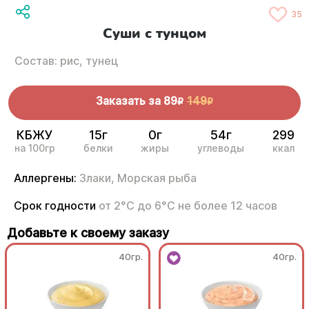
35
Суши с тунцом
Состав: рис, тунец
Заказать за
89
149
R
R
КБЖУ
15г
0г
54г
299
на 100гр
белки
жиры
углеводы
ккал
Аллергены:
Злаки,
Морская рыба
Срок годности
от 2°С до 6°С не более 12 часов
Добавьте к своему заказу
40гр.
40гр.