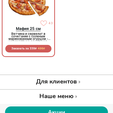
43
43
Мафия 25 см
Мафия 25 см
Ветчина и сервелат в
Ветчина и сервелат в
сочетании с соленым
сочетании с соленым
маринованным огурцом -
маринованным огурцом -
невероятное сочетание,
невероятное сочетание,
которое нужно
которое нужно
попробовать!
попробовать!
Заказать за
339
439
Заказать за
339
439
R
R
R
R
Для клиентов
Наше меню
Акции