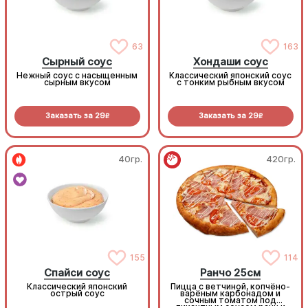
63
163
Сырный соус
Хондаши соус
Нежный соус с насыщенным
Классический японский соус
сырным вкусом
с тонким рыбным вкусом
Заказать за
29
Заказать за
29
R
R
40гр.
420гр.
155
114
Спайси соус
Ранчо 25см
Классический японский
Пицца с ветчиной, копчёно-
острый соус
варёным карбонадом и
сочным томатом под
пикантным соусом ранч и