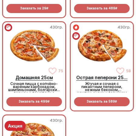
моцареллой
Заказать за
29
Заказать за
489
R
R
430гр.
430гр.
75
58
Домашняя 25см
Острая пеперони 25cм
Сочная пицца с копчёно-
Жгучая и сочная с
варёным карбонадом,
пикантным пеперони,
шампиньонами, болгарским
нежным беконом,
перцем и томатами с
шампиньонами и перчиком
зеленью под моцареллой
халапеньо под моцареллой
Заказать за
499
Заказать за
589
R
R
430гр.
430гр.