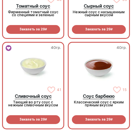
Томатный соус
Сырный соус
Фирменный томатный соус
Нежный соус с насыщенным
со специями и зеленью
сырным вкусом
Заказать за
29
Заказать за
29
R
R
40гр.
40гр.
41
15
Сливочный соус
Соус барбекю
Тающий во рту соус с
Классический соус с ярким
нежным сливочным вкусом
пряным вкусом
Заказать за
29
Заказать за
29
R
R