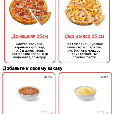
Домашняя 25см
Сыр и мясо 25 см
Состав: копчёно-
Состав: бекон, куриное
варёный карбонад,
филе, сыр моцарелла,
грибы шампиньоны,
лук фри, сыр чеддер,
болгарский перец, сыр
соус сливочный
моцарелла, помидор,
(основа), тесто.
укроп, основа
томатный соус, тесто.
Добавьте к своему заказу
40гр.
40гр.
46
63