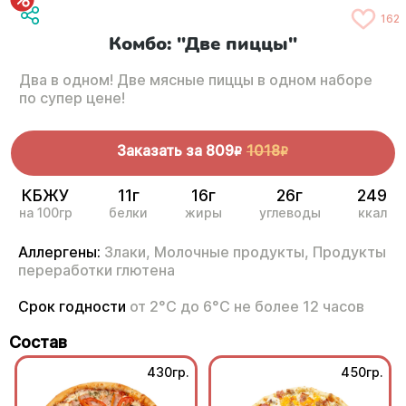
162
Комбо: "Две пиццы"
Два в одном! Две мясные пиццы в одном наборе
по супер цене!
Заказать за
809
1018
R
R
КБЖУ
11г
16г
26г
249
на 100гр
белки
жиры
углеводы
ккал
Аллергены:
Злаки,
Молочные продукты,
Продукты
переработки глютена
Срок годности
от 2°С до 6°С не более 12 часов
Состав
430гр.
450гр.