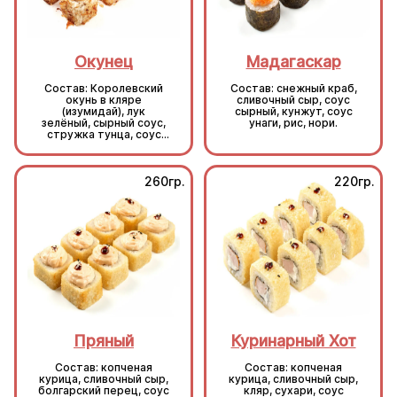
Окунец
Мадагаскар
Состав: Королевский
Состав: снежный краб,
окунь в кляре
сливочный сыр, соус
(изумидай), лук
сырный, кунжут, соус
зелёный, сырный соус,
унаги, рис, нори.
стружка тунца, соус
унаги, кунжут, рис, нори.
260гр.
220гр.
Пряный
Куринарный Хот
Состав: копченая
Состав: копченая
курица, сливочный сыр,
курица, сливочный сыр,
болгарский перец, соус
кляр, сухари, соус