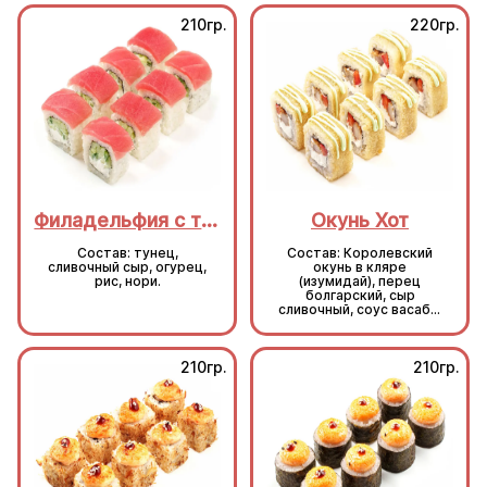
210гр.
220гр.
Филадельфия с тунцом
Окунь Хот
Состав: тунец,
Состав: Королевский
сливочный сыр, огурец,
окунь в кляре
рис, нори.
(изумидай), перец
болгарский, сыр
сливочный, соус васаби,
кляр, сухари, рис, нори.
210гр.
210гр.