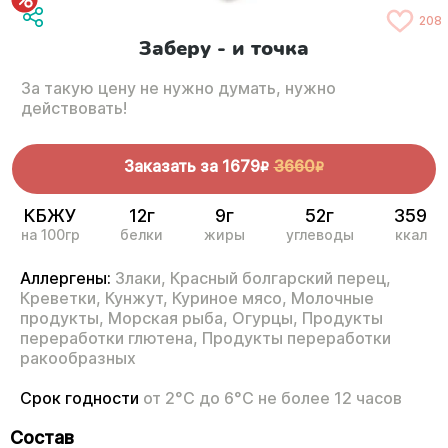
208
Заберу - и точка
За такую цену не нужно думать, нужно
действовать!
Заказать за
1679
3660
R
R
КБЖУ
12г
9г
52г
359
на 100гр
белки
жиры
углеводы
ккал
Аллергены:
Злаки,
Красный болгарский перец,
Креветки,
Кунжут,
Куриное мясо,
Молочные
продукты,
Морская рыба,
Огурцы,
Продукты
переработки глютена,
Продукты переработки
ракообразных
Срок годности
от 2°С до 6°С не более 12 часов
Состав