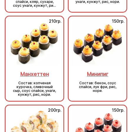
спайси, кляр, сухари,
унаги, кунжут, рис, нори.
соус унаги, кунжут, рис,
нори.
210гр.
150гр.
Манхеттен
Минипиг
Состав: копченая
Состав: бекон, соус
курочка, сливочный
спайси, лук фри, рис,
сыр, соус спайси, унаги,
нори.
кунжут, рис, нори.
200гр.
150гр.