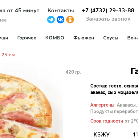
ка от 45 минут
Контакты
+7 (4732) 29-33-88
Заказать звонок
нее
уши
Горячее
КОМБО
Фьюжен
Соусы
Вок
 25 см
Г
420 гр.
Состав: тесто, основ
ананас, сыр моцарелл
Аллергены:
Ананасы,
Продукты переработ
Срок годности
от 2°
КБЖУ
11