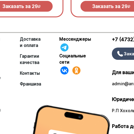
Заказать за
29
Заказать за
29
R
R
и
Доставка
Мессенджеры
+7 (4732
и оплата
Зака
Социальные
Гарантии
сети
качества
Для ваши
Контакты
е
admin@ant
Франшиза
Юридиче
и
Р.П Хохоль
Работа д