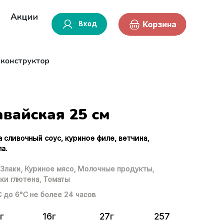
Акции
Вход
Корзина
-конструктор
авайская 25 см
а сливочный соус, куриное филе, ветчина,
а.
Злаки,
Куриное мясо,
Молочные продукты,
ки глютена,
Томаты
С до 6°С не более 24 часов
г
16г
27г
257