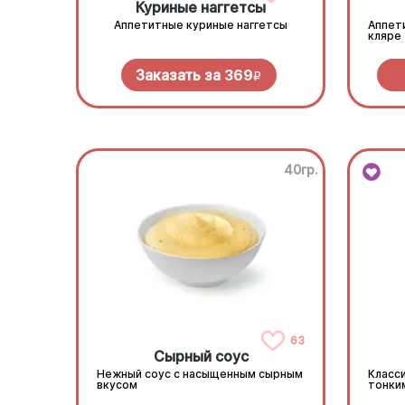
Куриные наггетсы
Аппетитные куриные наггетсы
Аппет
кляре
Заказать за
369
R
40гр.
63
Сырный соус
Нежный соус с насыщенным сырным
Класси
вкусом
тонки