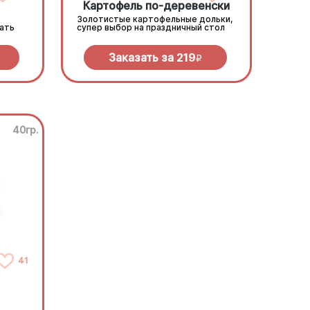
Картофель по-деревенски
Золотистые картофельные дольки,
зать
супер выбор на праздничный стол
Заказать за
219
R
40гр.
41