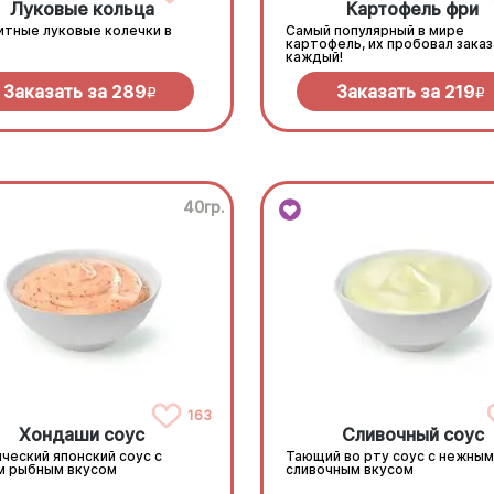
Луковые кольца
Картофель фри
итные луковые колечки в
Самый популярный в мире
картофель, их пробовал зака
каждый!
Заказать за
289
Заказать за
219
R
R
40гр.
163
Хондаши соус
Сливочный соус
ческий японский соус с
Тающий во рту соус с нежным
м рыбным вкусом
сливочным вкусом