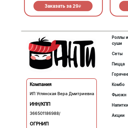
Заказать за
29
R
Роллы 
суши
Сеты
Пицца
Горяче
Компания
Комбо
ИП Углянская Вера Дмитриевна
Фьюжн
ИНН/КПП
Напитк
366501186988/
Акции
ОГРНИП