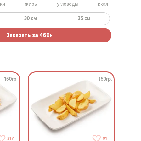
ки
жиры
углеводы
ккал
30 см
35 см
Заказать за
469
R
150гр.
150гр.
217
61