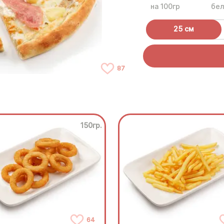
на 100гр
бел
25 см
87
150гр.
64