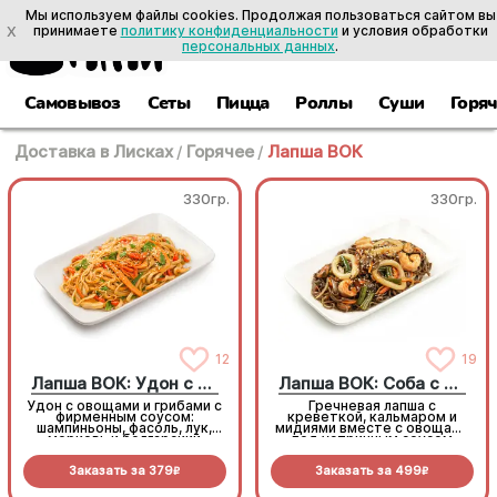
Мы используем файлы cookies. Продолжая пользоваться сайтом вы
X
принимаете
политику конфиденциальности
и условия обработки
персональных данных
.
Самовывоз
Сеты
Пицца
Роллы
Суши
Горя
Доставка в Лисках
/
Горячее
/
Лапша ВОК
330гр.
330гр.
12
19
Лапша ВОК: Удон с овощами
Лапша ВОК: Соба с морепродуктами
Удон с овощами и грибами с
Гречневая лапша с
фирменным соусом:
креветкой, кальмаром и
шампиньоны, фасоль, лук,
мидиями вместе с овощами
морковь и болгарский
под устричным соусом
перец
Заказать за
379
Заказать за
499
R
R