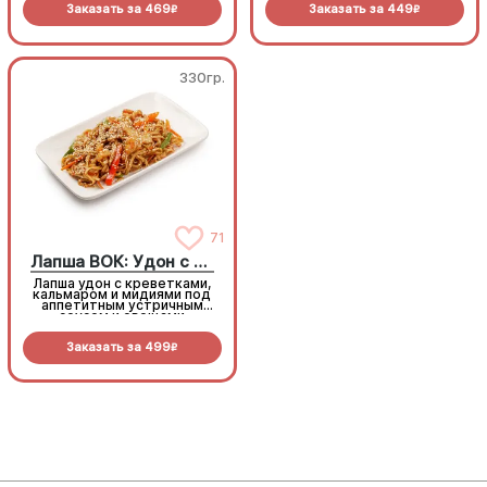
Заказать за
469
Заказать за
449
R
R
330гр.
330гр.
Лапша ВОК: Удон с морепродуктами
71
Лапша ВОК: Удон с морепродуктами
Лапша удон с креветками,
Лапша удон с креветками,
кальмаром и мидиями под
кальмаром и мидиями под
аппетитным устричным
аппетитным устричным
соусом и овощами
соусом и овощами
Заказать за
499
Заказать за
499
R
R