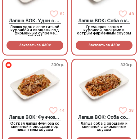
82
48
Лапша ВОК: Удон с курицей
Лапша ВОК: Соба с курицей
Лапша удон с аппетитной
Гречневая лапша с
курочкой и овощами под
курочкой, овощами и
фирменным супреме
острым фирменным соусом
соусом
Заказать за
439
Заказать за
439
R
R
330гр.
330гр.
44
38
Лапша ВОК: Фунчоза со свининой
Лапша ВОК: Соба со свининой
Острая лапша фунчоза со
Лапша соба с овощами и
свининой и овощами под
свининой с фирменным
пикантным соусом
соусом