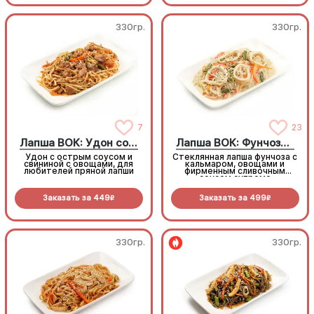
330гр.
330гр.
7
23
Лапша ВОК: Удон со свининой
Лапша ВОК: Фунчоза с кальмаром
Удон с острым соусом и
Стеклянная лапша фунчоза с
свининой с овощами, для
кальмаром, овощами и
любителей пряной лапши
фирменным сливочным
соусом супреме
Заказать за
449
Заказать за
499
R
R
330гр.
330гр.