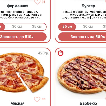
15
Фирменная
Бургер
икантная пицца с курицей,
Пицца с беконом, маринова
тами, шалотом, халапеньо и
огурцами, луком шалот 
усом бургер на основе из
хрустящим луком фри на том
вочного соуса и моцареллы.
основе с моцареллой.
м
30 см
35 см
25 см
30 см
3
Заказать за
519
Заказать за
569
R
R
420гр.
83
Мясная
Барбекю