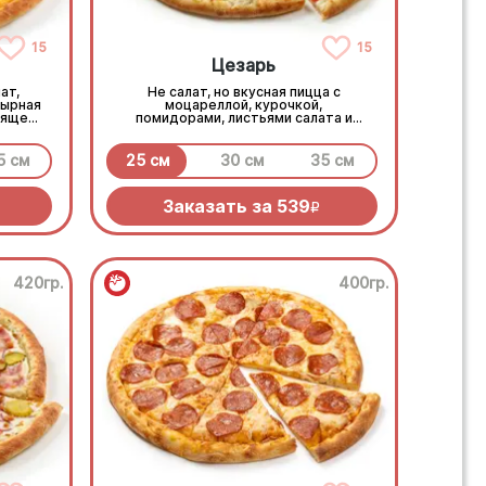
15
15
Цезарь
ат,
Не салат, но вкусная пицца с
сырная
моцареллой, курочкой,
тящем
помидорами, листьями салата и
фирменным соусом
5 см
25 см
30 см
35 см
Заказать за
539
R
420гр.
400гр.