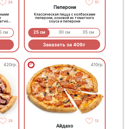
24
51
Пеперони
нными
Классическая пицца с колбасками
и
пеперони, основой из томатного
атной
соуса и пеперони
5 см
25 см
30 см
35 см
Заказать за
409
R
420гр.
410гр.
25
12
Айдахо