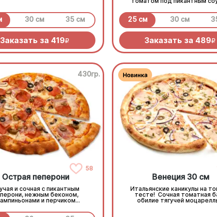
томатом под пикантным со
ранч и моцареллой
м
30 см
35 см
25 см
30 см
3
Заказать за
419
Заказать за
489
R
R
430гр.
58
Острая пеперони
Венеция 30 см
учая и сочная с пикантным
Итальянские каникулы на т
перони, нежным беконом,
тесте! Сочная томатная б
ампиньонами и перчиком
обилие тягучей моцарелл
алапеньо под моцареллой
ароматная копченая курочка
маслин, оливок и сладкого ш