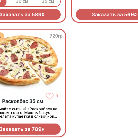
создает тот самый безупр
м
30 см
35 см
средиземноморский вку
Заказать за
589
Заказать за
569
R
R
720гр.
3
Расколбас 35 см
чайте сытный «Расколбас» на
нком тесте. Мощный вкус
елата купается в сливочной
елле, а маслины и лук-шалот
добавляют изысканной
икантности. Тонко, сочно,
Заказать за
789
R
колбасно