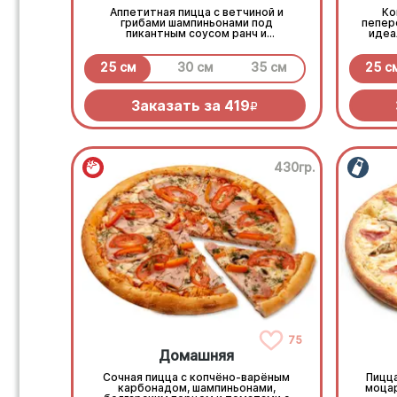
Аппетитная пицца с ветчиной и
Ко
грибами шампиньонами под
пепер
пикантным соусом ранч и
идеа
моцареллой
25 см
30 см
35 см
25 с
Заказать за
419
R
430гр.
75
Домашняя
Сочная пицца с копчёно-варёным
Пицца
карбонадом, шампиньонами,
моцар