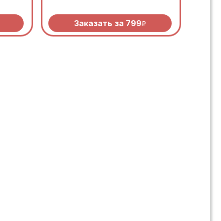
ечный
создает тот самый безупречный
с
средиземноморский вкус
Заказать за
799
R