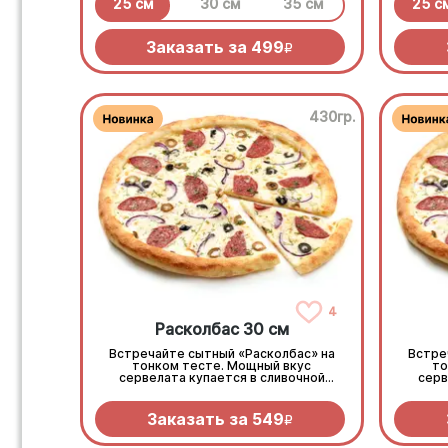
25 см
30 см
35 см
25 с
Заказать за
499
R
430гр.
4
Расколбас 30 см
Встречайте сытный «Расколбас» на
Встре
тонком тесте. Мощный вкус
то
сервелата купается в сливочной
серв
моцарелле, а маслины и лук-шалот
моцар
добавляют изысканной
пикантности. Тонко, сочно,
п
Заказать за
549
R
колбасно