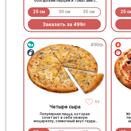
болгарским перцем и томатами с
зеленью под моцареллой
25 см
30 см
35 см
25 с
Заказать за
499
R
400гр.
64
Четыре сыра
Популярная пицца, которая
Жг
сочетает в себе нежную
пе
моцареллу, сливочный вкус гауды,
ш
пикантный аромат пармезана и
х
пряность сыра дорблю!