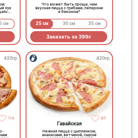
ом:
Что может быть проще, чем
ый лук
вкусная пицца с грибами, пеперони
щаяся
и беконом?
 соус
5 см
25 см
30 см
35 см
Заказать за
399
R
420гр.
420гр.
114
87
Гавайская
о-
Нежная пицца с цыпленком,
чным
ананасами, ветчиной, сыром