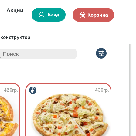
Акции
Вход
Корзина
-конструктор
420гр.
430гр.