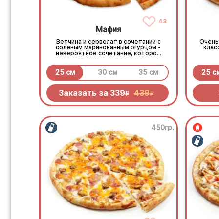
43
Мафия
Ветчина и сервелат в сочетании с
Очень 
соленым маринованным огурцом -
клас
невероятное сочетание, которое
нужно попробовать!
25 см
30 см
35 см
25 с
Заказать за
339
439
R
R
450гр.