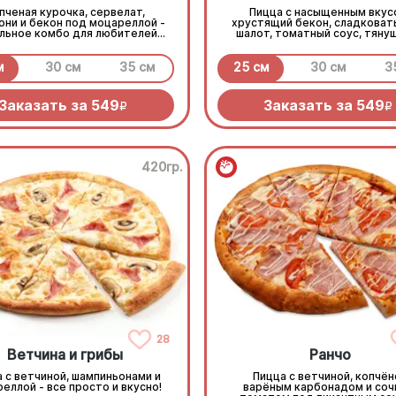
пченая курочка, сервелат,
Пицца с насыщенным вкус
они и бекон под моцареллой -
хрустящий бекон, сладковат
льное комбо для любителей
шалот, томатный соус, тяну
всего мясного!
моцарелла и дымный прянный
барбекю.
м
30 см
35 см
25 см
30 см
3
Заказать за
549
Заказать за
549
R
R
420гр.
28
Ветчина и грибы
Ранчо
 с ветчиной, шампиньонами и
Пицца с ветчиной, копчён
еллой - все просто и вкусно!
варёным карбонадом и со