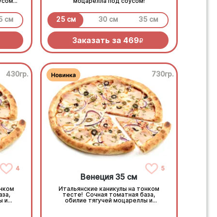
усом
моцарелла под соусом!
5 см
25 см
30 см
35 см
Заказать за
469
R
430гр.
730гр.
4
5
Венеция 35 см
онком
Итальянские каникулы на тонком
аза,
тесте! Сочная томатная база,
ы и
обилие тягучей моцареллы и
. Микс
ароматная копченая курочка. Микс
алота
маслин, оливок и сладкого шалота