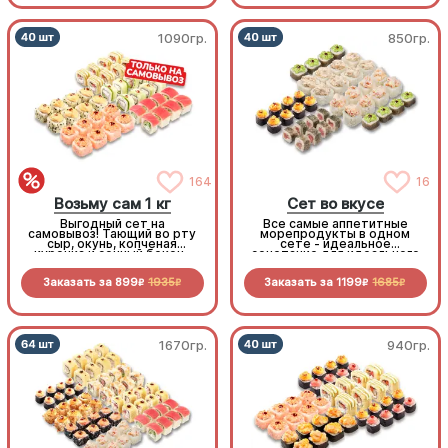
1090гр.
850гр.
164
16
Возьму сам 1 кг
Сет во вкусе
Выгодный сет на
Все самые аппетитные
самовывоз! Тающий во рту
морепродукты в одном
сыр, окунь, копченая
сете - идеальное
курочка и сочный бекон-
сочетание для идеального
стоит попробовать!
дня!
Заказать за
899
1935
Заказать за
1199
1685
R
R
R
R
1670гр.
940гр.