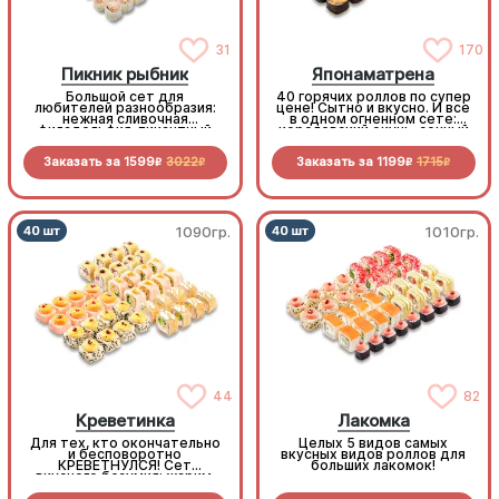
31
170
Пикник рыбник
Японаматрена
Большой сет для
40 горячих роллов по супер
любителей разнообразия:
цене! Сытно и вкусно. И все
нежная сливочная
в одном огненном сете:
филадельфия, пикантный
королевский окунь, сочный
бекон, нежный лосось,
бекон, копченая курочка,
сытные мидии - лучшие
нежный краб, хрустящие
Заказать за
1599
3022
Заказать за
1199
1715
роллы на любой вкус!
овощи. Максимум вкуса,
R
R
R
R
минимум трат
1090гр.
1010гр.
44
82
Креветинка
Лакомка
Для тех, кто окончательно
Целых 5 видов самых
и бесповоротно
вкусных видов роллов для
КРЕВЕТНУЛСЯ! Сет
больших лакомок!
вкусного безумия: жарим,
печем и крутим любимый
морепродукт. Лучшее