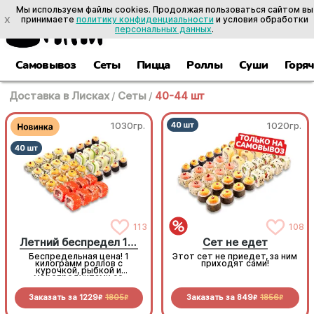
Мы используем файлы cookies. Продолжая пользоваться сайтом вы
X
принимаете
политику конфиденциальности
и условия обработки
персональных данных
.
Самовывоз
Сеты
Пицца
Роллы
Суши
Горя
Доставка в Лисках
/
Сеты
/
40-44 шт
1030гр.
1020гр.
113
108
Летний беспредел 1 кг
Сет не едет
Беспредельная цена! 1
Этот сет не приедет, за ним
килограмм роллов с
приходят сами!
курочкой, рыбкой и
морепродуктами со
скидкой специально для
вас!
Заказать за
1229
1805
Заказать за
849
1856
R
R
R
R