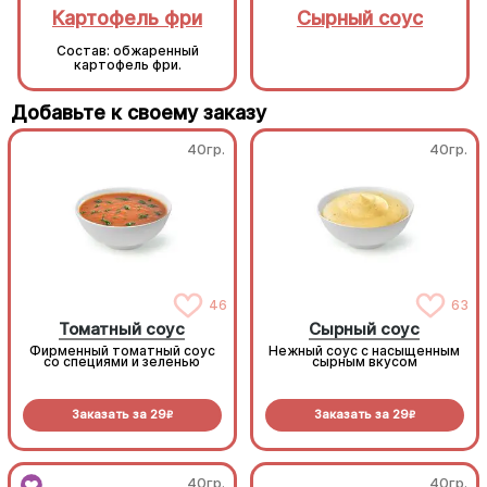
Картофель фри
Сырный соус
Состав: обжаренный
картофель фри.
Добавьте к своему заказу
40гр.
40гр.
46
63
Томатный соус
Сырный соус
Фирменный томатный соус
Нежный соус с насыщенным
со специями и зеленью
сырным вкусом
Заказать за
29
Заказать за
29
R
R
40гр.
40гр.