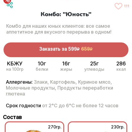
111
Комбо: "Юность"
Комбо для наших юных клиентов: все самое
аппетитное для вкусного перерыва в одном!
Заказать за
599
659
R
R
КБЖУ
10г
16г
25г
286
на 100гр
белки
жиры
углеводы
ккал
Аллергены:
Злаки,
Картофель,
Куриное мясо,
Молочные продукты,
Продукты переработки
глютена
Срок годности
от 2°С до 6°С не более 12 часов
Состав
270гр.
230гр.