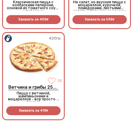
Классическая пицца с
Не салат, но вкусная пицца с
колбасками пеперони,
моцареллой, курочкой,
основой из томатного соуса
помидорами, листьями
и пеперони
салата и фирменным соусом
Заказать за
409
Заказать за
539
R
R
420гр.
420гр.
28
28
Ветчина и грибы 25см
Ветчина и грибы 25см
Пицца с ветчиной,
Пицца с ветчиной,
шампиньонами и
шампиньонами и
моцареллой - все просто и
моцареллой - все просто и
вкусно!
вкусно!
Заказать за
419
Заказать за
419
R
R