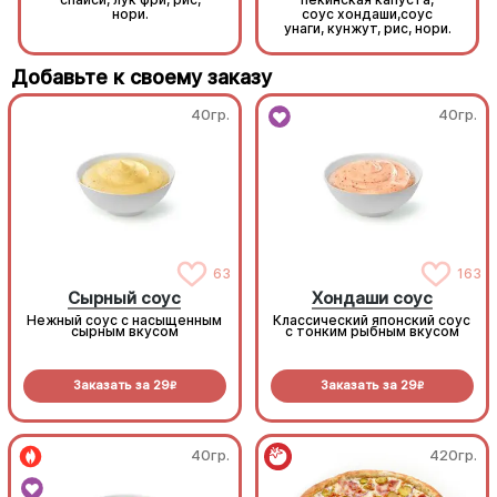
нори.
соус хондаши,соус
унаги, кунжут, рис, нори.
Добавьте к своему заказу
40гр.
40гр.
63
163
Сырный соус
Хондаши соус
Нежный соус с насыщенным
Классический японский соус
сырным вкусом
с тонким рыбным вкусом
Заказать за
29
Заказать за
29
R
R
40гр.
420гр.