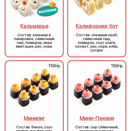
Кальмарье
Калифорния Хот
Состав: кальмар в
Состав: снежный краб,
панировке, сливочный
сливочный сыр,
сыр, помидор, икра
помидор, соус унаги,
имитация, рис, нори.
кунжут, рис, нори, кляр,
сухари.
150гр.
150гр.
Минипиг
Мини-Пекини
Состав: бекон, соус
Состав: сыр сливочный,
спайси, лук фри, рис,
пекинская капуста,