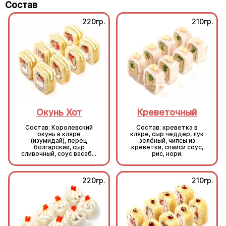
Состав
220гр.
210гр.
Окунь Хот
Креветочный
Состав: Королевский
Состав: креветка в
окунь в кляре
кляре, сыр чеддер, лук
(изумидай), перец
зелёный, чипсы из
болгарский, сыр
креветки, спайси соус,
сливочный, соус васаби,
рис, нори.
кляр, сухари, рис, нори.
220гр.
210гр.