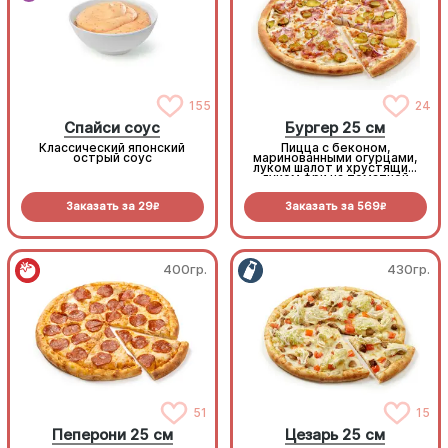
155
24
Спайси соус
Бургер 25 см
Классический японский
Пицца с беконом,
острый соус
маринованными огурцами,
луком шалот и хрустящим
луком фри на томатной
основе с моцареллой.
Заказать за
29
Заказать за
569
R
R
400гр.
430гр.
51
15
Пеперони 25 см
Цезарь 25 см