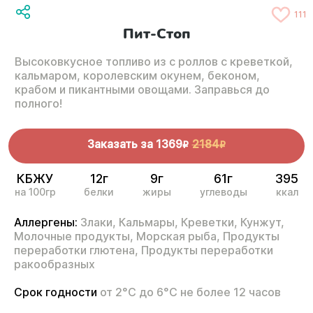
111
Пит-Стоп
Высоковкусное топливо из с роллов с креветкой,
кальмаром, королевским окунем, беконом,
крабом и пикантными овощами. Заправься до
полного!
Заказать за
1369
2184
R
R
КБЖУ
12г
9г
61г
395
на 100гр
белки
жиры
углеводы
ккал
Аллергены:
Злаки,
Кальмары,
Креветки,
Кунжут,
Молочные продукты,
Морская рыба,
Продукты
переработки глютена,
Продукты переработки
ракообразных
Срок годности
от 2°С до 6°С не более 12 часов