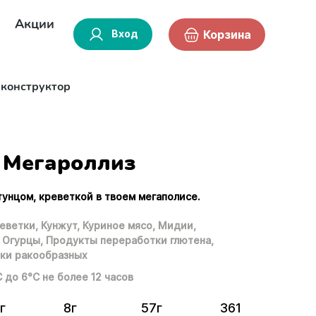
Акции
Вход
Корзина
-конструктор
Мегароллиз
тунцом, креветкой в твоем мегаполисе.
еветки,
Кунжут,
Куриное мясо,
Мидии,
Огурцы,
Продукты переработки глютена,
ки ракообразных
С до 6°С не более 12 часов
г
8г
57г
361