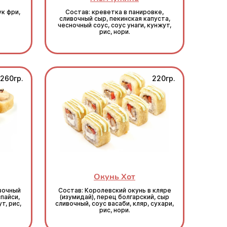
ук фри,
Состав: креветка в панировке,
сливочный сыр, пекинская капуста,
чесночный соус, соус унаги, кунжут,
рис, нори.
260гр.
220гр.
Окунь Хот
ивочный
Состав: Королевский окунь в кляре
спайси,
(изумидай), перец болгарский, сыр
т, рис,
сливочный, соус васаби, кляр, сухари,
рис, нори.