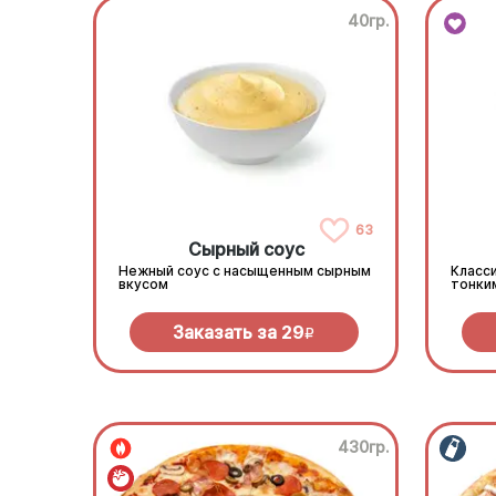
40гр.
63
Сырный соус
Нежный соус с насыщенным сырным
Класси
вкусом
тонки
Заказать за
29
R
430гр.