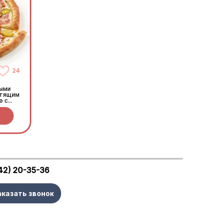
24
ными
стящим
е с
42) 20-35-36
аказать звонок