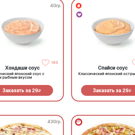
40гр.
163
Хондаши соус
Спайси соус
ческий японский соус с
Классический японский остры
м рыбным вкусом
Заказать за
29
Заказать за
29
R
R
430гр.