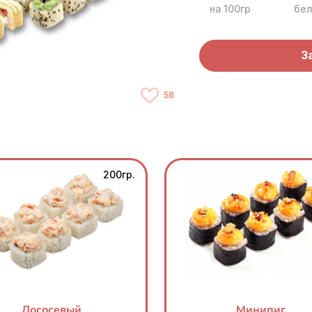
на 100гр
бел
З
58
200гр.
Лососевый
Минипиг