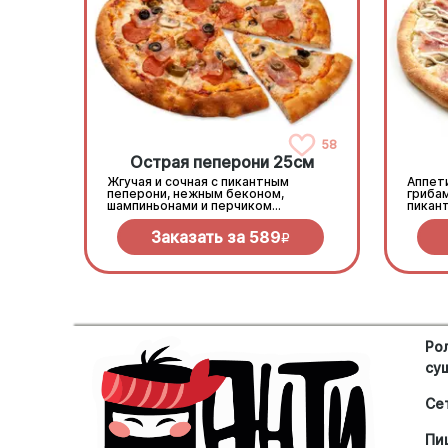
58
Острая пеперони 25cм
Жгучая и сочная с пикантным
Аппети
пеперони, нежным беконом,
гриба
шампиньонами и перчиком
пикан
халапеньо под моцареллой
моцар
Заказать за
589
R
Ро
су
Се
Пи