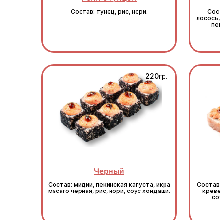
Состав: тунец, рис, нори.
Сост
лосось,
пе
220гр.
Черный
Состав: мидии, пекинская капуста, икра
Состав
масаго черная, рис, нори, соус хондаши.
креве
со