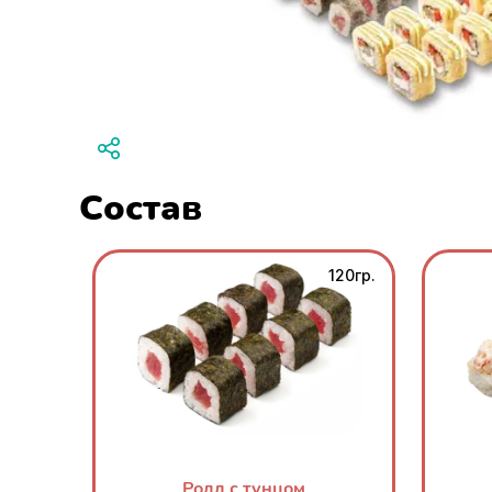
Состав
120гр.
Ролл с тунцом