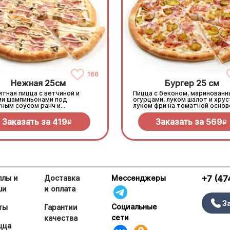
166
Нежная 25см
Бургер 25 см
тная пицца с ветчиной и
Пицца с беконом, маринован
ми шампиньонами под
огурцами, луком шалот и хру
тным соусом ранч и
луком фри на томатной основ
еллой
моцареллой.
Заказать за
419
Заказать за
569
R
R
ллы и
Доставка
Мессенджеры
+7 (47
ши
и оплата
З
Социальные
ты
Гарантии
сети
качества
цца