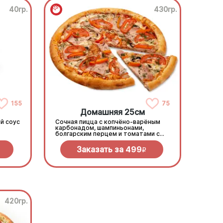
40гр.
430гр.
155
75
Домашняя 25см
й соус
Сочная пицца с копчёно-варёным
карбонадом, шампиньонами,
болгарским перцем и томатами с
зеленью под моцареллой
Заказать за
499
R
420гр.