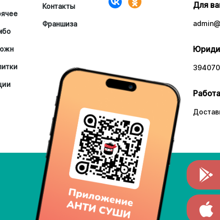
Для ва
Контакты
рячее
admin@a
Франшиза
мбо
Юриди
южн
питки
394070,
ции
Работа
Доставк