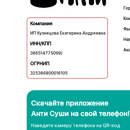
Го
Ко
Компания
Фь
ИП Кузнецова Екатерина Андреевна
На
ИНН/КПП
Ак
366514775099/
ОГРНИП
325366800016105
Скачайте приложение
Анти Суши на свой телефон!
Наведите камеру телефона нa QR-код