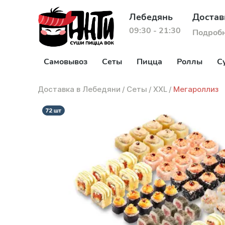
Лебедянь
Достав
09:30 - 21:30
Подроб
Самовывоз
Сеты
Пицца
Роллы
С
Доставка в Лебедяни
/
Сеты
/
XXL
/
Мегароллиз