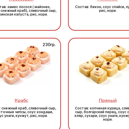
ав: замес лосося ( майонез,
Состав: бекон, соус спайси, л
 снежный краб), сливочный сыр,
рис, нори.
кинская капуста, рис, нори.
230гр.
Крабс
Пряный
: снежный краб, сливочный сыр,
Состав: копченая курица, сл
точные чипсы, соус хондаши,
сыр, болгарский перец, соус 
ус унаги, кунжут, рис, нори.
кляр, сухари, соус унаги, кунжу
нори.