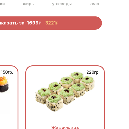
ки
жиры
углеводы
ккал
аказать за
1699
3221
R
R
150гр.
220гр.
Жемчужина