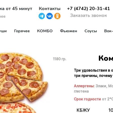
ка от 45 минут
Контакты
+7 (4742) 20-31-41
Заказать звонок
нее
уши
Горячее
КОМБО
Фьюжен
Соусы
Вок
Ком
1180 гр.
Три удовольствия в 
три причины, почему
Аллергены:
Злаки,
Мо
глютена
Срок годности
от 2°
КБЖУ
1