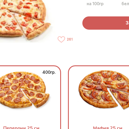
на 100гр
бел
З
261
400гр.
Пеперони 25 см
Мафия 25 см