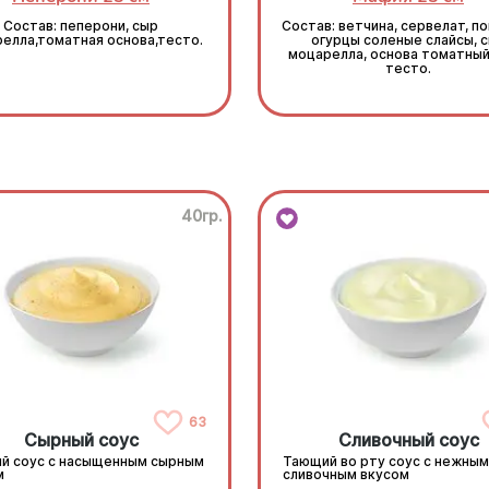
Состав: пеперони, сыр
Состав: ветчина, сервелат, п
елла,томатная основа,тесто.
огурцы соленые слайсы, 
моцарелла, основа томатный
тесто.
40гр.
63
Сырный соус
Сливочный соус
й соус с насыщенным сырным
Тающий во рту соус с нежным
м
сливочным вкусом