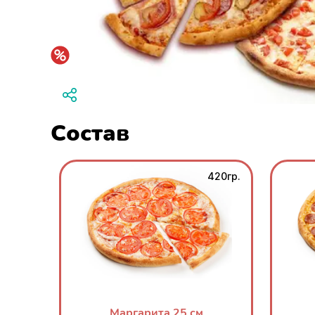
Состав
420гр.
Маргарита 25 см