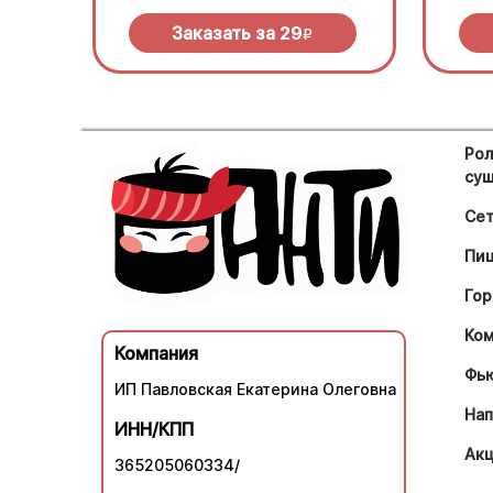
Заказать за
29
R
Рол
су
Се
Пи
Гор
Ко
Компания
Фь
ИП Павловская Екатерина Олеговна
Нап
ИНН/КПП
Ак
365205060334/