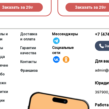
Заказать за
29
Заказать за
29
R
R
лы и
Доставка
Мессенджеры
+7 (47
ши
и оплата
За
Социальные
ты
Гарантии
сети
качества
цца
Для ва
Контакты
ячее
admin@a
Франшиза
мбо
Юридич
южн
итки
397900,
ции
Работа