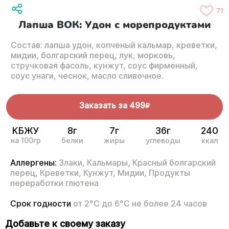
71
Лапша ВОК: Удон с морепродуктами
Состав: лапша удон, копченый кальмар, креветки,
мидии, болгарский перец, лук, морковь,
стручковая фасоль, кунжут, соус фирменный,
соус унаги, чеснок, масло сливочное.
Заказать за
499
R
КБЖУ
8г
7г
36г
240
на 100гр
белки
жиры
углеводы
ккал
Аллергены:
Злаки,
Кальмары,
Красный болгарский
перец,
Креветки,
Кунжут,
Мидии,
Продукты
переработки глютена
Срок годности
от 2°С до 6°С не более 24 часов
Добавьте к своему заказу