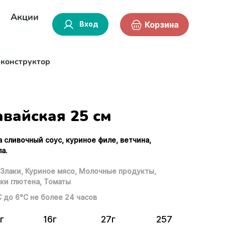
Акции
Вход
Корзина
-конструктор
авайская 25 см
а сливочный соус, куриное филе, ветчина,
а.
Злаки,
Куриное мясо,
Молочные продукты,
ки глютена,
Томаты
С до 6°С не более 24 часов
г
16г
27г
257