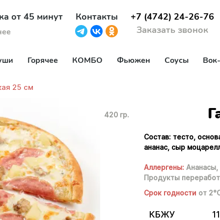
ка от 45 минут
Контакты
+7 (4742) 24-26-76
Заказать звонок
нее
уши
Горячее
КОМБО
Фьюжен
Соусы
Вок
кая 25 см
Г
420 гр.
Состав: тесто, основ
ананас, сыр моцарелл
Аллергены:
Ананасы,
Продукты переработ
Срок годности
от 2°
КБЖУ
11