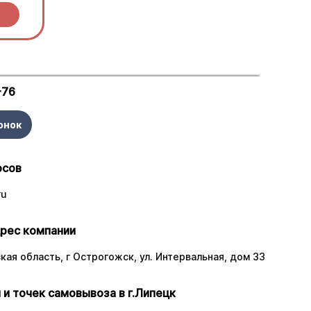
-76
онок
осов
ru
рес компании
ая область, г Острогожск, ул. Интервальная, дом 33
 и точек самовывоза в г.Липецк