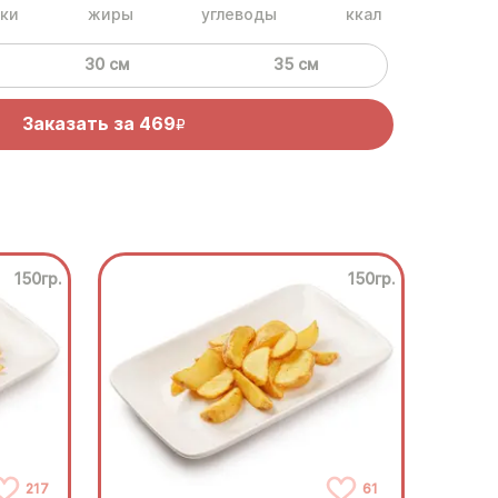
ки
жиры
углеводы
ккал
30 см
35 см
Заказать за
469
R
150гр.
150гр.
217
61