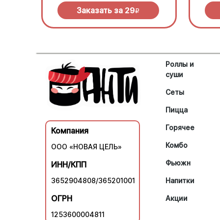
Заказать за
29
R
Роллы и
суши
Сеты
Пицца
Горячее
Компания
Комбо
ООО «НОВАЯ ЦЕЛЬ»
Фьюжн
ИНН/КПП
3652904808/365201001
Напитки
ОГРН
Акции
1253600004811