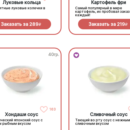
Луковые кольца
Картофель фри
итные луковые колечки в
Самый популярный в мире
картофель, их пробовал зака
каждый!
Заказать за
289
Заказать за
219
R
R
40гр.
163
Хондаши соус
Сливочный соус
ческий японский соус с
Тающий во рту соус с нежным
м рыбным вкусом
сливочным вкусом