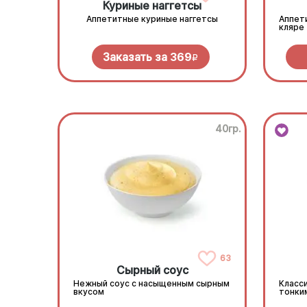
Куриные наггетсы
Аппетитные куриные наггетсы
Аппет
кляре
Заказать за
369
R
40гр.
63
Сырный соус
Нежный соус с насыщенным сырным
Класси
вкусом
тонки