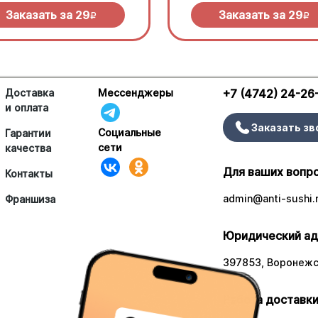
Заказать за
29
Заказать за
29
R
R
Доставка
Мессенджеры
+7 (4742) 24-26
и оплата
Заказать зв
Социальные
Гарантии
сети
качества
Для ваших вопр
Контакты
admin@anti-sushi.
Франшиза
Юридический ад
397853, Воронежск
Работа доставки