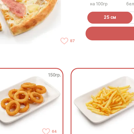
на 100гр
бел
25 см
87
150гр.
64