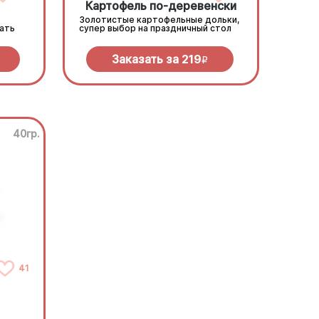
Картофель по-деревенски
Золотистые картофельные дольки,
зать
супер выбор на праздничный стол
Заказать за
219
R
40гр.
41