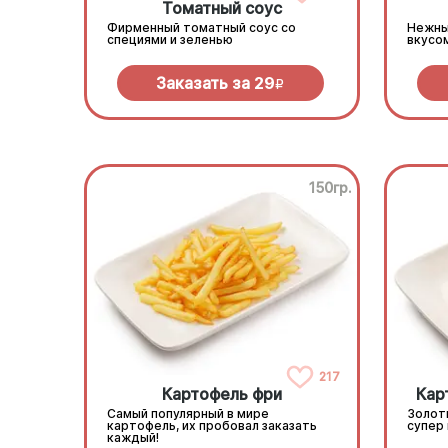
Томатный соус
Фирменный томатный соус со
Нежны
специями и зеленью
вкусо
Заказать за
29
R
150гр.
217
Картофель фри
Кар
Самый популярный в мире
Золот
картофель, их пробовал заказать
супер
каждый!