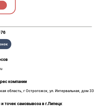
-76
онок
осов
ru
рес компании
ая область, г Острогожск, ул. Интервальная, дом 33
 и точек самовывоза в г.Липецк