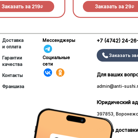
Заказать за
219
Заказать за
29
R
R
Доставка
Мессенджеры
+7 (4742) 24-26
и оплата
Заказать зв
Социальные
Гарантии
сети
качества
Для ваших вопр
Контакты
admin@anti-sushi.
Франшиза
Юридический ад
397853, Воронежск
Работа доставки