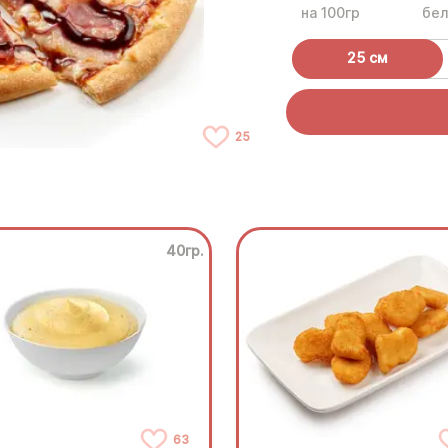
на 100гр
бел
25 см
25
40гр.
63