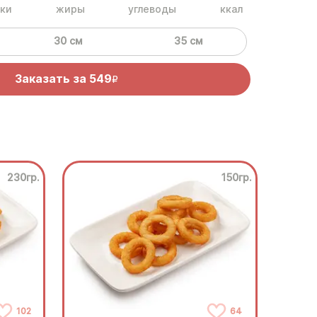
ки
жиры
углеводы
ккал
30 см
35 см
Заказать за
549
R
230гр.
150гр.
102
64