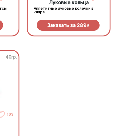
Луковые кольца
етсы
Аппетитные луковые колечки в
кляре
Заказать за
289
R
40гр.
163