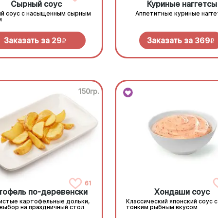
Сырный соус
Куриные наггетсы
й соус с насыщенным сырным
Аппетитные куриные нагг
м
Заказать за
29
Заказать за
369
R
R
150гр.
61
тофель по-деревенски
Хондаши соус
истые картофельные дольки,
Классический японский соус с
 выбор на праздничный стол
тонким рыбным вкусом