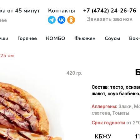
ка от 45 минут
Контакты
+7 (4742) 24-26-76
Заказать звонок
нее
уши
Горячее
КОМБО
Фьюжен
Соусы
Вок
 25 см
420 гр.
Состав: тесто, основ
шалот, соус барбекю
Аллергены:
Злаки,
Мо
глютена,
Томаты
Срок годности
от 2°
КБЖУ
11