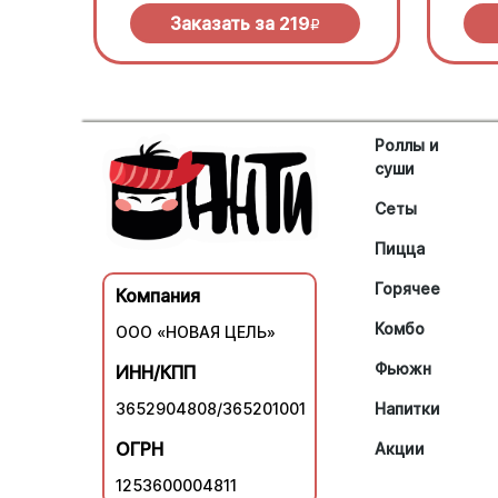
Заказать за
219
R
Роллы и
суши
Сеты
Пицца
Горячее
Компания
Комбо
ООО «НОВАЯ ЦЕЛЬ»
Фьюжн
ИНН/КПП
3652904808/365201001
Напитки
ОГРН
Акции
1253600004811