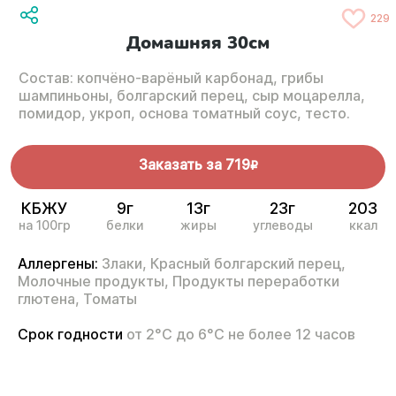
229
Домашняя 30см
Состав: копчёно-варёный карбонад, грибы
шампиньоны, болгарский перец, сыр моцарелла,
помидор, укроп, основа томатный соус, тесто.
Заказать за
719
R
КБЖУ
9г
13г
23г
203
на 100гр
белки
жиры
углеводы
ккал
Аллергены:
Злаки,
Красный болгарский перец,
Молочные продукты,
Продукты переработки
глютена,
Томаты
Срок годности
от 2°С до 6°С не более 12 часов