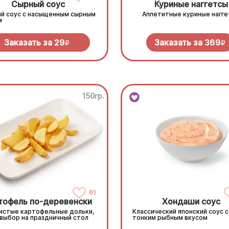
Сырный соус
Куриные наггетсы
й соус с насыщенным сырным
Аппетитные куриные нагг
м
Заказать за
29
Заказать за
369
R
R
150гр.
61
тофель по-деревенски
Хондаши соус
истые картофельные дольки,
Классический японский соус с
 выбор на праздничный стол
тонким рыбным вкусом