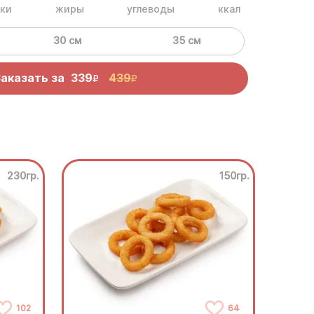
ки
жиры
углеводы
ккал
30 см
35 см
Заказать за
339
439
R
R
230гр.
150гр.
102
64