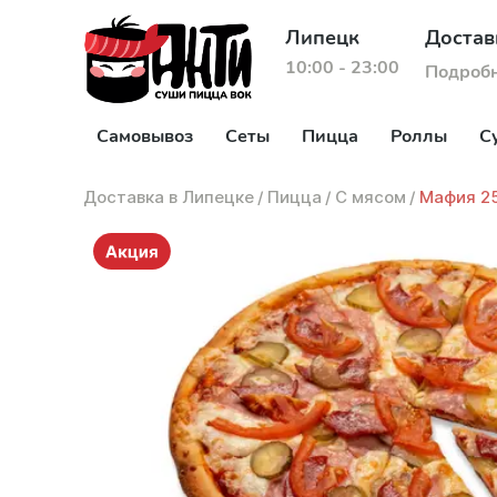
Липецк
Достав
10:00 - 23:00
Подроб
Самовывоз
Сеты
Пицца
Роллы
С
Доставка в Липецке
/
Пицца
/
С мясом
/
Мафия 2