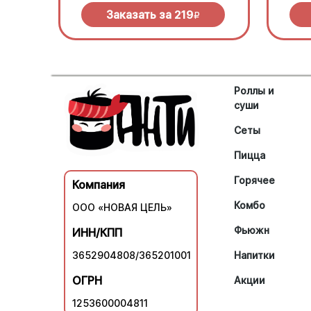
Заказать за
219
R
Роллы и
суши
Сеты
Пицца
Горячее
Компания
Комбо
ООО «НОВАЯ ЦЕЛЬ»
Фьюжн
ИНН/КПП
3652904808/365201001
Напитки
ОГРН
Акции
1253600004811