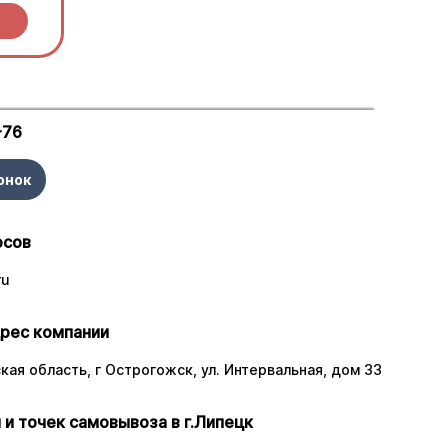
-76
онок
осов
ru
рес компании
ая область, г Острогожск, ул. Интервальная, дом 33
 и точек самовывоза в г.Липецк