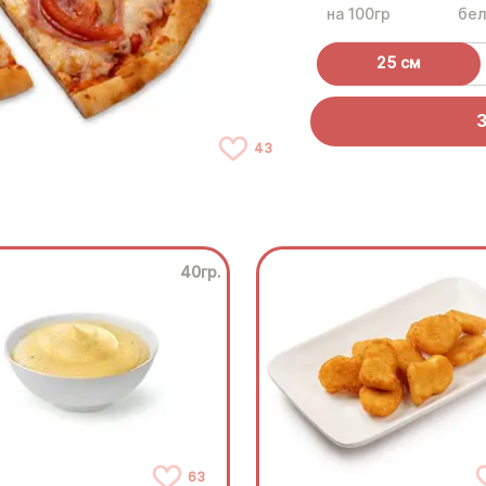
на 100гр
бел
25 см
43
40гр.
63