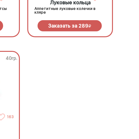
Луковые кольца
етсы
Аппетитные луковые колечки в
кляре
Заказать за
289
R
40гр.
163