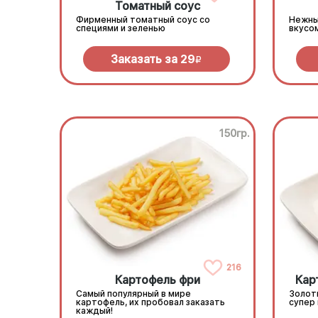
Томатный соус
Фирменный томатный соус со
Нежны
специями и зеленью
вкусо
Заказать за
29
R
150гр.
216
Картофель фри
Кар
Самый популярный в мире
Золот
картофель, их пробовал заказать
супер
каждый!