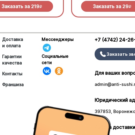
Заказать за
219
Заказать за
29
R
R
Доставка
Мессенджеры
+7 (4742) 24-26
и оплата
Заказать зв
Социальные
Гарантии
сети
качества
Для ваших вопр
Контакты
admin@anti-sushi.
Франшиза
Юридический ад
397853, Воронежск
Работа доставки