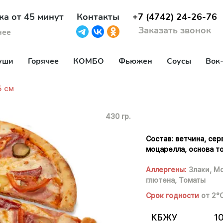
ка от 45 минут
Контакты
+7 (4742) 24-26-76
Заказать звонок
нее
уши
Горячее
КОМБО
Фьюжен
Соусы
Вок
5 см
430 гр.
Состав: ветчина, се
моцарелла, основа то
Аллергены:
Злаки,
Мо
глютена,
Томаты
Срок годности
от 2°
КБЖУ
1