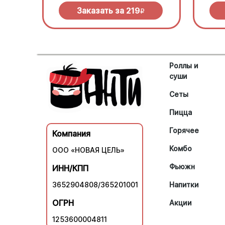
Заказать за
219
R
Роллы и
суши
Сеты
Пицца
Горячее
Компания
Комбо
ООО «НОВАЯ ЦЕЛЬ»
Фьюжн
ИНН/КПП
3652904808/365201001
Напитки
ОГРН
Акции
1253600004811