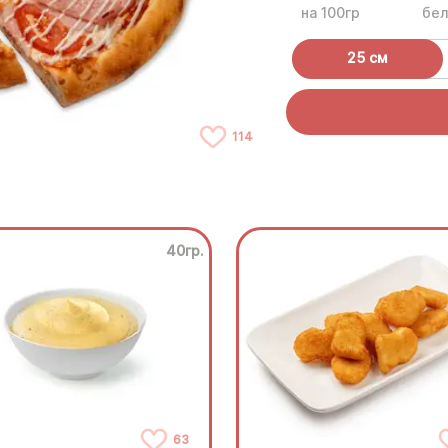
на 100гр
бел
25 см
114
40гр.
63