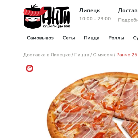
Липецк
Достав
10:00 - 23:00
Подроб
Самовывоз
Сеты
Пицца
Роллы
С
Доставка в Липецке
/
Пицца
/
С мясом
/
Ранчо 2