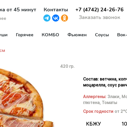
ка от 45 минут
Контакты
+7 (4742) 24-26-76
Заказать звонок
нее
уши
Горячее
КОМБО
Фьюжен
Соусы
Вок
5см
420 гр.
Состав: ветчина, ко
моцарелла, соус ранч
Аллергены:
Злаки,
Мо
глютена,
Томаты
Срок годности
от 2°
КБЖУ
10