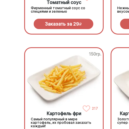
Томатный соус
Фирменный томатный соус со
Нежны
специями и зеленью
вкусо
Заказать за
29
R
150гр.
217
Картофель фри
Кар
Самый популярный в мире
Золот
картофель, их пробовал заказать
супер
каждый!