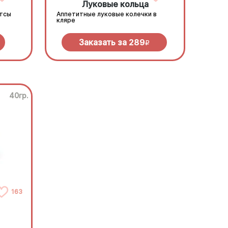
Луковые кольца
етсы
Аппетитные луковые колечки в
кляре
Заказать за
289
R
40гр.
163