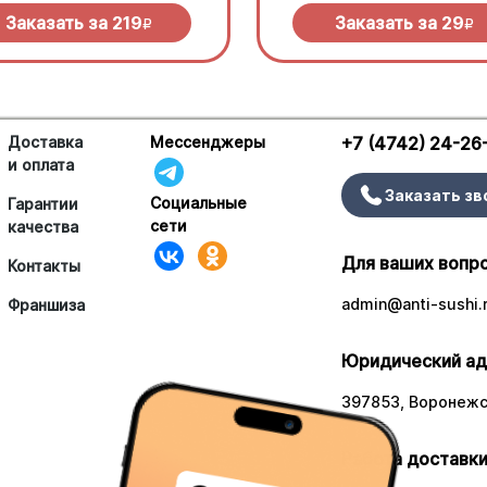
Заказать за
219
Заказать за
29
R
R
Доставка
Мессенджеры
+7 (4742) 24-26
и оплата
Заказать зв
Социальные
Гарантии
сети
качества
Для ваших вопр
Контакты
admin@anti-sushi.
Франшиза
Юридический ад
397853, Воронежск
Работа доставки