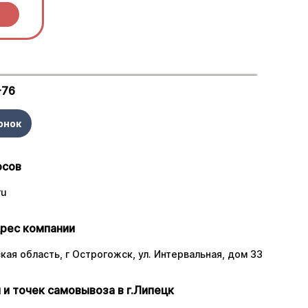
-76
онок
осов
ru
рес компании
ая область, г Острогожск, ул. Интервальная, дом 33
 и точек самовывоза в г.Липецк