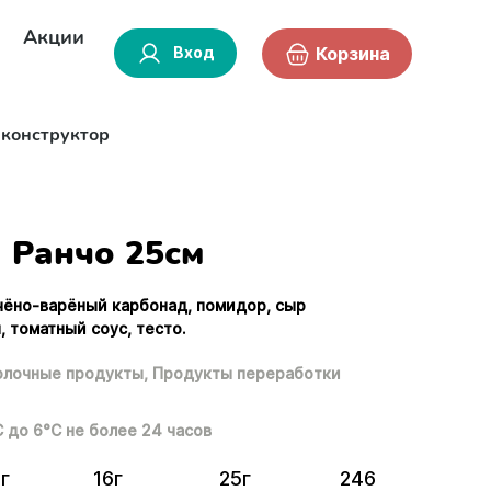
Акции
Вход
Корзина
-конструктор
Ранчо 25см
пчёно-варёный карбонад, помидор, сыр
, томатный соус, тесто.
лочные продукты,
Продукты переработки
С до 6°С не более 24 часов
г
16г
25г
246