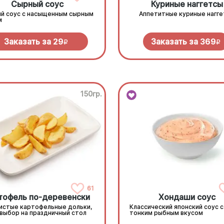
Сырный соус
Куриные наггетсы
й соус с насыщенным сырным
Аппетитные куриные нагг
м
Заказать за
29
Заказать за
369
R
R
150гр.
61
тофель по-деревенски
Хондаши соус
истые картофельные дольки,
Классический японский соус с
 выбор на праздничный стол
тонким рыбным вкусом