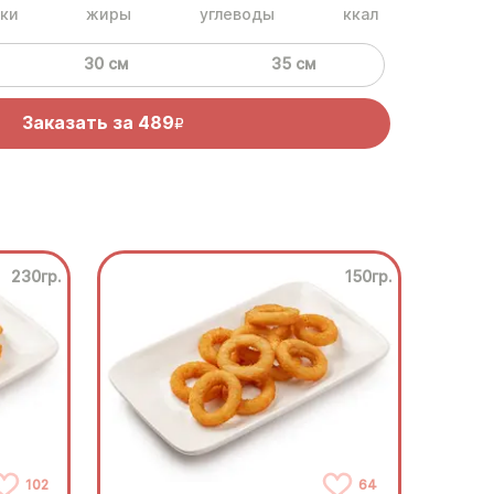
ки
жиры
углеводы
ккал
30 см
35 см
Заказать за
489
R
230гр.
150гр.
102
64