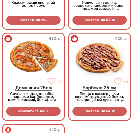
Классический японский
Копченая курочка,
острый соус
сервелат, пеперони и бекон
под моцареллой -
идеальное комбо для
любителей всего мясного!
Заказать за
29
Заказать за
549
R
R
430гр.
420гр.
75
25
Домашняя 25см
Барбекю 25 см
Сочная пицца с копчёно-
Пицца с насыщенным
варёным карбонадом,
вкусом: хрустящий бекон,
шампиньонами, болгарским
сладковатый лук шалот,
перцем и томатами с
томатный соус, тянущаяся
зеленью под моцареллой
моцарелла и дымный
прянный соус барбекю.
Заказать за
499
Заказать за
549
R
R
440гр.
440гр.