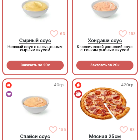
63
163
Сырный соус
Хондаши соус
Нежный соус с насыщенным
Классический японский соус
сырным вкусом
с тонким рыбным вкусом
Заказать за
29
Заказать за
29
R
R
40гр.
420гр.
155
83
Спайси соус
Мясная 25см