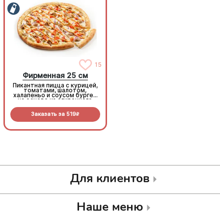
15
15
Фирменная 25 см
Фирменная 25 см
Пикантная пицца с курицей,
Пикантная пицца с курицей,
томатами, шалотом,
томатами, шалотом,
халапеньо и соусом бургер
халапеньо и соусом бургер
на основе из сливочного
на основе из сливочного
соуса и моцареллы.
соуса и моцареллы.
Заказать за
519
Заказать за
519
R
R
Для клиентов
Наше меню