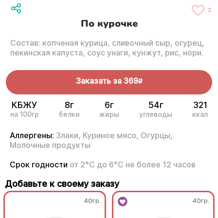
3
По курочке
Состав: копченая курица, сливочный сыр, огурец,
пекинская капуста, соус унаги, кунжут, рис, нори.
Заказать за
369
R
КБЖУ
8г
6г
54г
321
на 100гр
белки
жиры
углеводы
ккал
Аллергены:
Злаки,
Куриное мясо,
Огурцы,
Молочные продукты
Срок годности
от 2°С до 6°С не более 12 часов
Добавьте к своему заказу
40гр.
40гр.