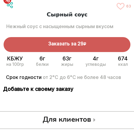
63
Сырный соус
Нежный соус с насыщенным сырным вкусом
Заказать за
29
R
КБЖУ
6г
63г
4г
674
на 100гр
белки
жиры
углеводы
ккал
Срок годности
от 2°С до 6°С не более 48 часов
Добавьте к своему заказу
Для клиентов