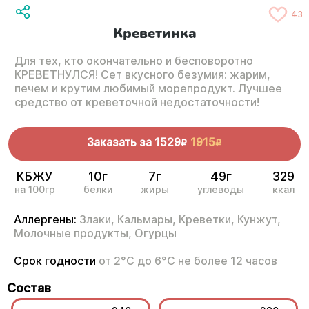
43
Креветинка
Для тех, кто окончательно и бесповоротно
КРЕВЕТНУЛСЯ! Сет вкусного безумия: жарим,
печем и крутим любимый морепродукт. Лучшее
средство от креветочной недостаточности!
Заказать за
1529
1915
R
R
КБЖУ
10г
7г
49г
329
на 100гр
белки
жиры
углеводы
ккал
Аллергены:
Злаки,
Кальмары,
Креветки,
Кунжут,
Молочные продукты,
Огурцы
Срок годности
от 2°С до 6°С не более 12 часов
Состав