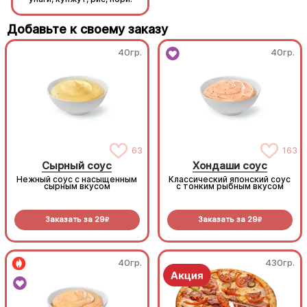
Добавьте к своему заказу
40гр.
40гр.
63
163
Сырный соус
Хондаши соус
Нежный соус с насыщенным
Классический японский соус
сырным вкусом
с тонким рыбным вкусом
Заказать за
29
Заказать за
29
R
R
40гр.
430гр.