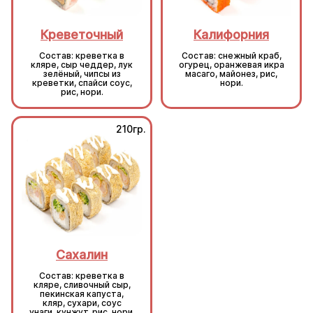
Креветочный
Калифорния
Состав: креветка в
Состав: снежный краб,
кляре, сыр чеддер, лук
огурец, оранжевая икра
зелёный, чипсы из
масаго, майонез, рис,
креветки, спайси соус,
нори.
рис, нори.
210гр.
210гр.
Сахалин
Сахалин
Состав: креветка в
Состав: креветка в
кляре, сливочный сыр,
кляре, сливочный сыр,
пекинская капуста,
пекинская капуста,
кляр, сухари, соус
кляр, сухари, соус
унаги, кунжут, рис, нори.
унаги, кунжут, рис, нори.