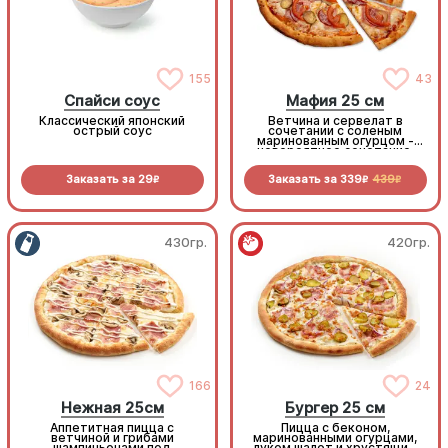
155
43
Спайси соус
Мафия 25 см
Классический японский
Ветчина и сервелат в
острый соус
сочетании с соленым
маринованным огурцом -
невероятное сочетание,
которое нужно
попробовать!
Заказать за
29
Заказать за
339
439
R
R
R
430гр.
420гр.
166
24
Нежная 25см
Бургер 25 см
Аппетитная пицца с
Пицца с беконом,
ветчиной и грибами
маринованными огурцами,
шампиньонами под
луком шалот и хрустящим