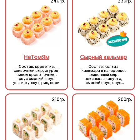
240гр.
230гр.
НеТомЯм
Сырный кальмар
Состав: креветка,
Состав: кольца
сливочный сыр, огурец,
кальмара в панировке,
чипсы креветочные,
сливочный сыр,
соус сырный, соус
пекинская капуста,
унаги, кунжут, рис, нори.
сырный соус, соус
унаги, кунжут, рис, нори.
210гр.
200гр.