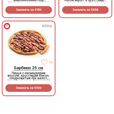
пикантным соусом ранч и
луком фри на томатной
моцареллой
основе с моцареллой.
Заказать за
419
Заказать за
569
R
R
420гр.
420гр.
25
25
Барбекю 25 см
Барбекю 25 см
Пицца с насыщенным
Пицца с насыщенным
вкусом: хрустящий бекон,
вкусом: хрустящий бекон,
сладковатый лук шалот,
сладковатый лук шалот,
томатный соус, тянущаяся
томатный соус, тянущаяся
моцарелла и дымный
моцарелла и дымный
прянный соус барбекю.
прянный соус барбекю.
Заказать за
549
Заказать за
549
R
R