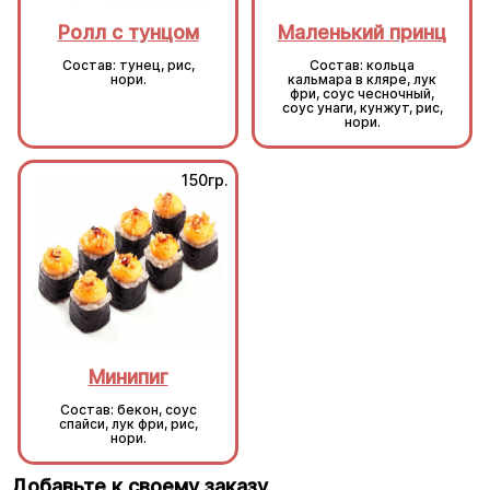
Ролл с тунцом
Маленький принц
Состав: тунец, рис,
Состав: кольца
нори.
кальмара в кляре, лук
фри, соус чесночный,
соус унаги, кунжут, рис,
нори.
150гр.
150гр.
Минипиг
Минипиг
Состав: бекон, соус
Состав: бекон, соус
спайси, лук фри, рис,
спайси, лук фри, рис,
нори.
нори.
Добавьте к своему заказу