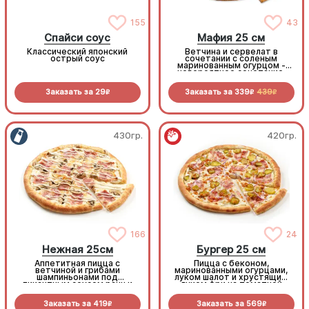
155
43
Спайси соус
Мафия 25 см
Классический японский
Ветчина и сервелат в
острый соус
сочетании с соленым
маринованным огурцом -
невероятное сочетание,
которое нужно
попробовать!
Заказать за
29
Заказать за
339
439
R
R
R
430гр.
420гр.
166
24
Нежная 25см
Бургер 25 см
Аппетитная пицца с
Пицца с беконом,
ветчиной и грибами
маринованными огурцами,
шампиньонами под
луком шалот и хрустящим
пикантным соусом ранч и
луком фри на томатной
моцареллой
основе с моцареллой.
Заказать за
419
Заказать за
569
R
R