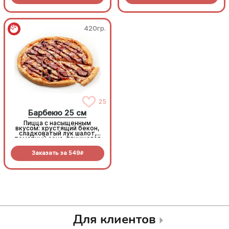
420гр.
420гр.
25
25
Барбекю 25 см
Барбекю 25 см
Пицца с насыщенным
Пицца с насыщенным
вкусом: хрустящий бекон,
вкусом: хрустящий бекон,
сладковатый лук шалот,
сладковатый лук шалот,
томатный соус, тянущаяся
томатный соус, тянущаяся
моцарелла и дымный
моцарелла и дымный
прянный соус барбекю.
прянный соус барбекю.
Заказать за
549
Заказать за
549
R
R
Для клиентов