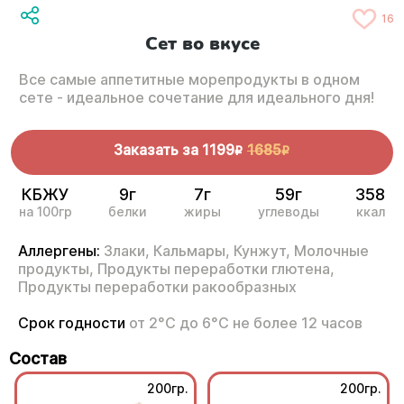
16
Сет во вкусе
Все самые аппетитные морепродукты в одном
сете - идеальное сочетание для идеального дня!
Заказать за
1199
1685
R
R
КБЖУ
9г
7г
59г
358
на 100гр
белки
жиры
углеводы
ккал
Аллергены:
Злаки,
Кальмары,
Кунжут,
Молочные
продукты,
Продукты переработки глютена,
Продукты переработки ракообразных
Срок годности
от 2°С до 6°С не более 12 часов
Состав
200гр.
200гр.