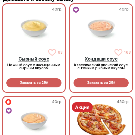
40гр.
40гр.
63
163
Сырный соус
Хондаши соус
Нежный соус с насыщенным
Классический японский соус
сырным вкусом
с тонким рыбным вкусом
Заказать за
29
Заказать за
29
R
R
40гр.
430гр.