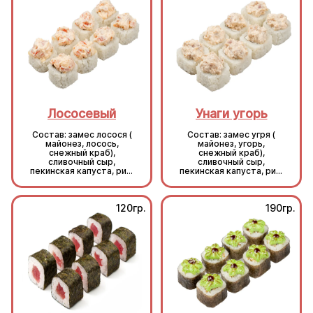
Лососевый
Унаги угорь
Состав: замес лосося (
Состав: замес угря (
майонез, лосось,
майонез, угорь,
снежный краб),
снежный краб),
сливочный сыр,
сливочный сыр,
пекинская капуста, рис,
пекинская капуста, рис,
нори.
нори.
120гр.
190гр.