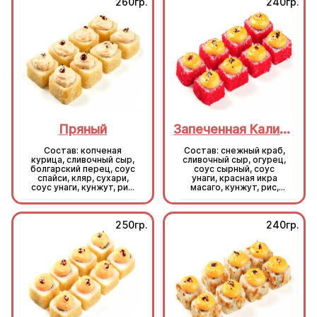
260гр.
240гр.
Пряный
Запеченная Калифорния
Состав: копченая
Состав: снежный краб,
курица, сливочный сыр,
сливочный сыр, огурец,
болгарский перец, соус
соус сырный, соус
спайси, кляр, сухари,
унаги, красная икра
соус унаги, кунжут, рис,
масаго, кунжут, рис,
нори.
нори.
250гр.
240гр.