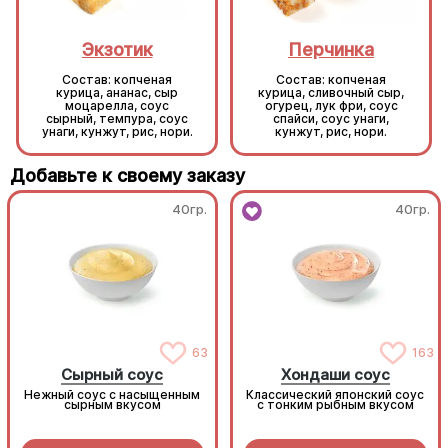
Экзотик
Перчинка
Состав: копченая
Состав: копченая
курица, ананас, сыр
курица, сливочный сыр,
моцарелла, соус
огурец, лук фри, соус
сырный, темпура, соус
спайси, соус унаги,
унаги, кунжут, рис, нори.
кунжут, рис, нори.
Добавьте к своему заказу
40гр.
40гр.
63
163
Сырный соус
Хондаши соус
Нежный соус с насыщенным
Классический японский соус
сырным вкусом
с тонким рыбным вкусом