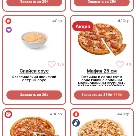
Заказать за
29
Заказать за
29
R
R
40гр.
430гр.
155
43
Спайси соус
Мафия 25 см
Классический японский
Ветчина и сервелат в
острый соус
сочетании с соленым
маринованным огурцом -
невероятное сочетание,
которое нужно
попробовать!
Заказать за
29
Заказать за
339
439
R
R
R
430гр.
440гр.