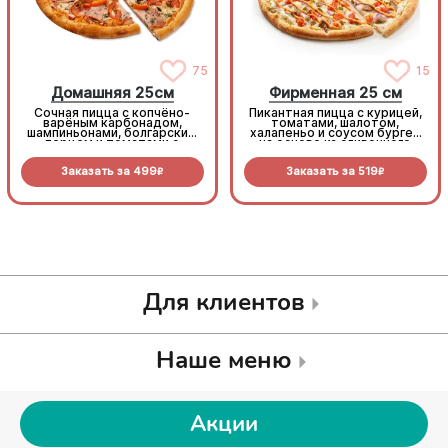
75
15
Домашняя 25см
Фирменная 25 см
Сочная пицца с копчёно-
Пикантная пицца с курицей,
варёным карбонадом,
томатами, шалотом,
шампиньонами, болгарским
халапеньо и соусом бургер
перцем и томатами с
на основе из сливочного
зеленью под моцареллой
соуса и моцареллы.
Заказать за
499
Заказать за
519
R
R
Для клиентов
Наше меню
Акции