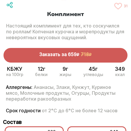
31
Комплимент
Настоящий комплимент для тех, кто соскучился
по роллам! Копченая курочка и морепродукты для
невероятных вкусовых ощущений.
Заказать за
659
718
R
R
КБЖУ
12г
9г
45г
349
на 100гр
белки
жиры
углеводы
ккал
Аллергены:
Ананасы,
Злаки,
Кунжут,
Куриное
мясо,
Молочные продукты,
Огурцы,
Продукты
переработки ракообразных
Срок годности
от 2°С до 6°С не более 12 часов
Состав