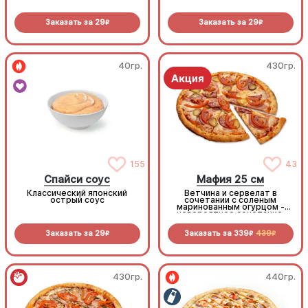
Заказать за
29
Заказать за
29
R
R
40гр.
430гр.
155
43
Спайси соус
Мафия 25 см
Классический японский
Ветчина и сервелат в
острый соус
сочетании с соленым
маринованным огурцом -
невероятное сочетание,
которое нужно
попробовать!
Заказать за
29
Заказать за
339
439
R
R
R
430гр.
440гр.