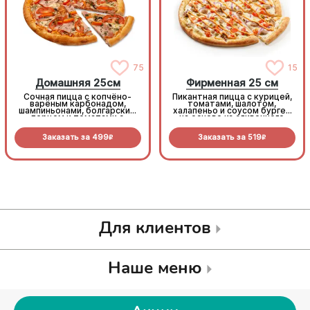
75
15
Домашняя 25см
Фирменная 25 см
Сочная пицца с копчёно-
Пикантная пицца с курицей,
варёным карбонадом,
томатами, шалотом,
шампиньонами, болгарским
халапеньо и соусом бургер
перцем и томатами с
на основе из сливочного
зеленью под моцареллой
соуса и моцареллы.
Заказать за
499
Заказать за
519
R
R
Для клиентов
Наше меню