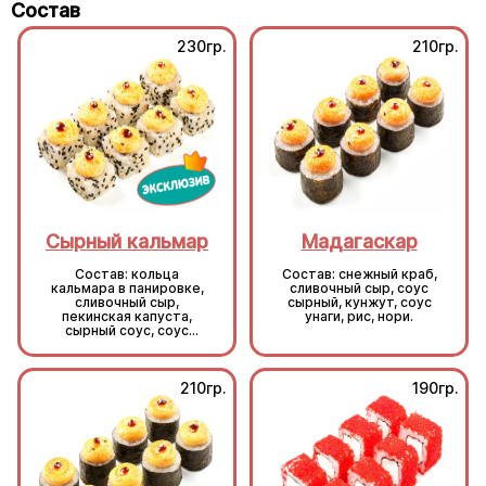
Состав
230гр.
210гр.
Сырный кальмар
Мадагаскар
Состав: кольца
Состав: снежный краб,
кальмара в панировке,
сливочный сыр, соус
сливочный сыр,
сырный, кунжут, соус
пекинская капуста,
унаги, рис, нори.
сырный соус, соус
унаги, кунжут, рис, нори.
210гр.
190гр.