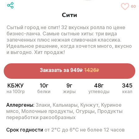
60
Сити
Сытый город не спит! 32 вкусных ролла по цене
бизнес-ланча. Самые сытные хиты: три вида
запеченных плюс нежная сливочная классика.
Идеальное решение, когда хочется много, вкусно
и выгодно. Хит продаж!
Заказать за
949
1426
R
R
КБЖУ
10г
9г
48г
345
на 100гр
белки
жиры
углеводы
ккал
Аллергены:
Злаки,
Кальмары,
Кунжут,
Куриное
мясо,
Молочные продукты,
Огурцы,
Продукты
переработки ракообразных
Срок годности
от 2°С до 6°С не более 12 часов