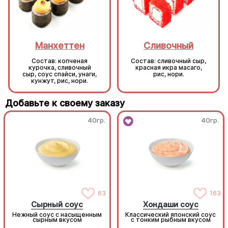
Манхеттен
Сливочный
Состав: копченая
Состав: сливочный сыр,
курочка, сливочный
красная икра масаго,
сыр, соус спайси, унаги,
рис, нори.
кунжут, рис, нори.
Добавьте к своему заказу
40гр.
40гр.
63
163
Сырный соус
Хондаши соус
Нежный соус с насыщенным
Классический японский соус
сырным вкусом
с тонким рыбным вкусом