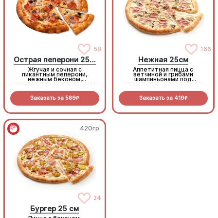
58
166
Острая пеперони 25cм
Нежная 25см
Жгучая и сочная с
Аппетитная пицца с
пикантным пеперони,
ветчиной и грибами
нежным беконом,
шампиньонами под
шампиньонами и перчиком
пикантным соусом ранч и
халапеньо под моцареллой
моцареллой
Заказать за
589
Заказать за
419
R
R
420гр.
420гр.
24
24
Бургер 25 см
Бургер 25 см