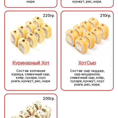
нори.
кунжут, рис, нори.
220гр.
210гр.
Куринарный Хот
ХотСыр
Состав: копченая
Состав: сыр чеддер,
курица, сливочный сыр,
сыр моцарелла,
кляр, сухари, соус
сливочный сыр, кляр,
унаги, кунжут, рис, нори.
сухари, кунжут, соус
унаги, рис, нори.
200гр.
200гр.