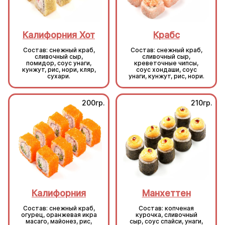
Калифорния Хот
Крабс
Состав: снежный краб,
Состав: снежный краб,
сливочный сыр,
сливочный сыр,
помидор, соус унаги,
креветочные чипсы,
кунжут, рис, нори, кляр,
соус хондаши, соус
сухари.
унаги, кунжут, рис, нори.
200гр.
210гр.
Калифорния
Манхеттен
Состав: снежный краб,
Состав: копченая
огурец, оранжевая икра
курочка, сливочный
масаго, майонез, рис,
сыр, соус спайси, унаги,