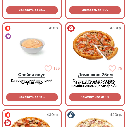
Заказать за
29
Заказать за
29
R
R
40гр.
430гр.
155
75
Спайси соус
Домашняя 25см
Классический японский
Сочная пицца с копчёно-
острый соус
варёным карбонадом,
шампиньонами, болгарским
перцем и томатами с
зеленью под моцареллой
Заказать за
29
Заказать за
499
R
R
430гр.
430гр.