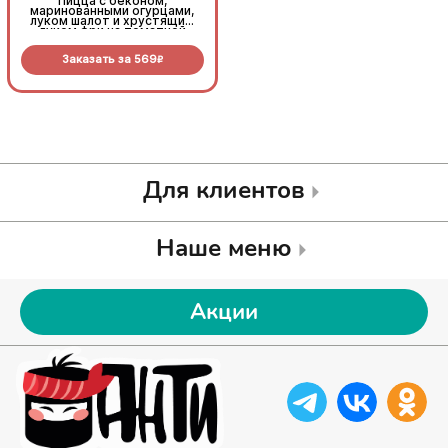
Пицца с беконом,
Пицца с беконом,
маринованными огурцами,
маринованными огурцами,
луком шалот и хрустящим
луком шалот и хрустящим
луком фри на томатной
луком фри на томатной
основе с моцареллой.
основе с моцареллой.
Заказать за
569
Заказать за
569
R
R
Для клиентов
Наше меню
Акции