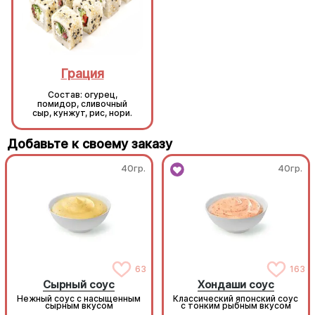
Грация
Грация
Состав: огурец,
Состав: огурец,
помидор, сливочный
помидор, сливочный
сыр, кунжут, рис, нори.
сыр, кунжут, рис, нори.
Добавьте к своему заказу
40гр.
40гр.
63
163
Сырный соус
Хондаши соус
Нежный соус с насыщенным
Классический японский соус
сырным вкусом
с тонким рыбным вкусом