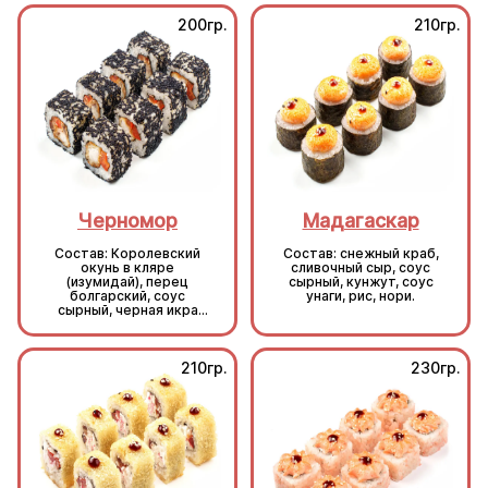
200гр.
210гр.
Черномор
Мадагаскар
Состав: Королевский
Состав: снежный краб,
окунь в кляре
сливочный сыр, соус
(изумидай), перец
сырный, кунжут, соус
болгарский, соус
унаги, рис, нори.
сырный, черная икра
масаго, рис, нори.
210гр.
230гр.