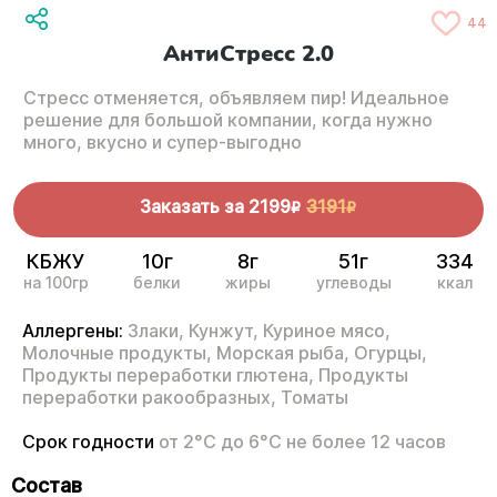
44
АнтиСтресс 2.0
Стресс отменяется, объявляем пир! Идеальное
решение для большой компании, когда нужно
много, вкусно и супер-выгодно
Заказать за
2199
3191
R
R
КБЖУ
10г
8г
51г
334
на 100гр
белки
жиры
углеводы
ккал
Аллергены:
Злаки,
Кунжут,
Куриное мясо,
Молочные продукты,
Морская рыба,
Огурцы,
Продукты переработки глютена,
Продукты
переработки ракообразных,
Томаты
Срок годности
от 2°С до 6°С не более 12 часов
Состав