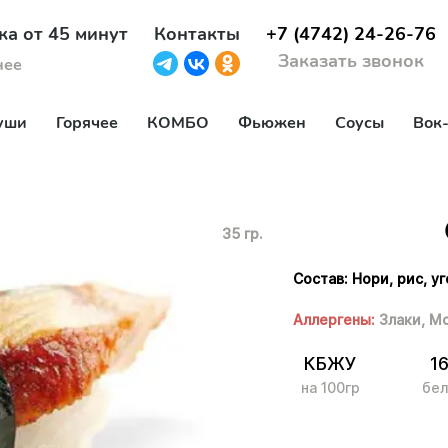
ка от 45 минут
Контакты
+7 (4742) 24-26-76
Заказать звонок
нее
уши
Горячее
КОМБО
Фьюжен
Соусы
Вок
35 гр.
Состав: Нори, рис, уг
Аллергены:
Злаки,
Мо
КБЖУ
16
на 100гр
бел