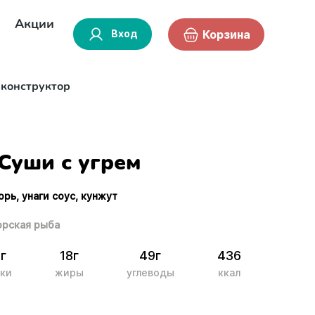
Акции
Вход
Корзина
-конструктор
Суши с угрем
орь, унаги соус, кунжут
рская рыба
г
18г
49г
436
ки
жиры
углеводы
ккал