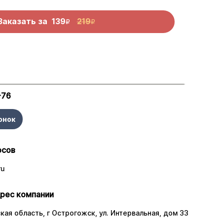
Заказать за
139
219
R
R
-76
онок
осов
ru
рес компании
ая область, г Острогожск, ул. Интервальная, дом 33