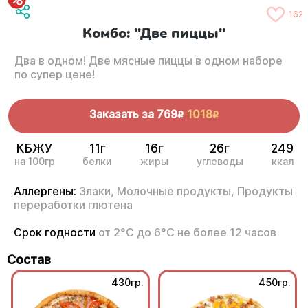
162
Комбо: "Две пиццы"
Два в одном! Две мясные пиццы в одном наборе
по супер цене!
Заказать за
769
1018
R
R
КБЖУ
11г
16г
26г
249
на 100гр
белки
жиры
углеводы
ккал
Аллергены:
Злаки,
Молочные продукты,
Продукты
переработки глютена
Срок годности
от 2°С до 6°С не более 12 часов
Состав
430гр.
450гр.