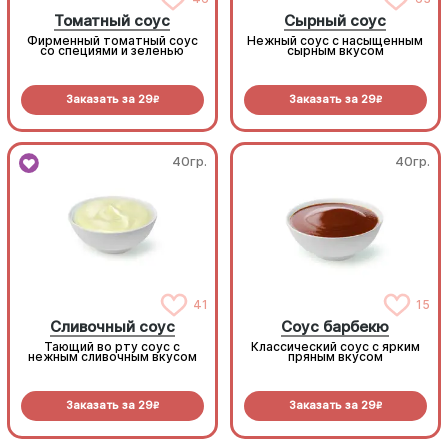
Томатный соус
Сырный соус
Фирменный томатный соус
Нежный соус с насыщенным
со специями и зеленью
сырным вкусом
Заказать за
29
Заказать за
29
R
R
40гр.
40гр.
41
15
Сливочный соус
Соус барбекю
Тающий во рту соус с
Классический соус с ярким
нежным сливочным вкусом
пряным вкусом
Заказать за
29
Заказать за
29
R
R