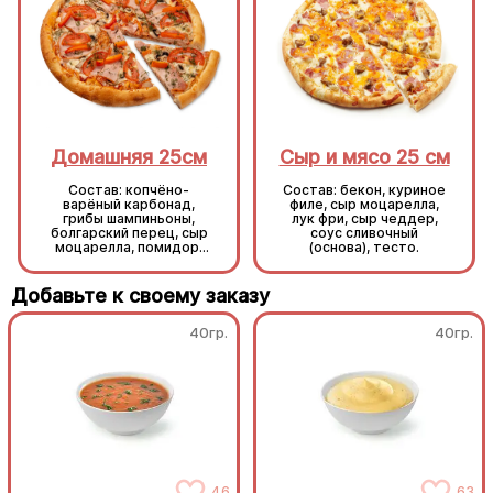
Домашняя 25см
Сыр и мясо 25 см
Состав: копчёно-
Состав: бекон, куриное
варёный карбонад,
филе, сыр моцарелла,
грибы шампиньоны,
лук фри, сыр чеддер,
болгарский перец, сыр
соус сливочный
моцарелла, помидор,
(основа), тесто.
укроп, основа
томатный соус, тесто.
Добавьте к своему заказу
40гр.
40гр.
46
63