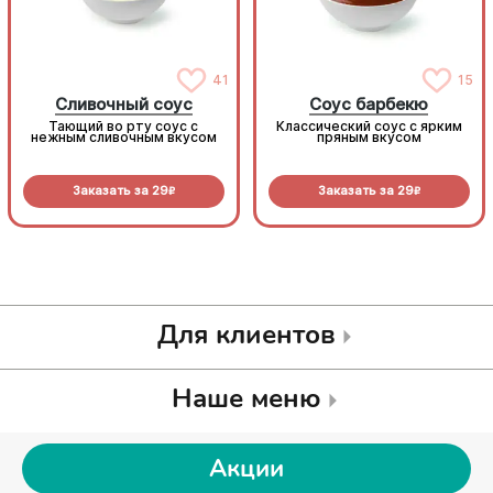
41
15
Сливочный соус
Соус барбекю
Тающий во рту соус с
Классический соус с ярким
нежным сливочным вкусом
пряным вкусом
Заказать за
29
Заказать за
29
R
R
Для клиентов
Наше меню
Акции