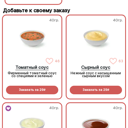
Добавьте к своему заказу
40гр.
40гр.
46
63
Томатный соус
Сырный соус
Фирменный томатный соус
Нежный соус с насыщенным
со специями и зеленью
сырным вкусом
Заказать за
29
Заказать за
29
R
R
40гр.
40гр.