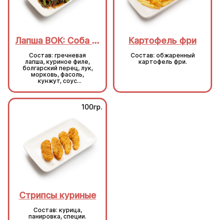
Лапша ВОК: Соба с курицей
Картофель фри
Состав: гречневая
Состав: обжаренный
лапша, куриное филе,
картофель фри.
болгарский перец, лук,
морковь, фасоль,
кунжут, соус
пикантный, соус унаги,
чеснок, масло
сливочное.
100гр.
100гр.
Стрипсы куриные
Стрипсы куриные
Состав: курица,
Состав: курица,
панировка, специи.
панировка, специи.