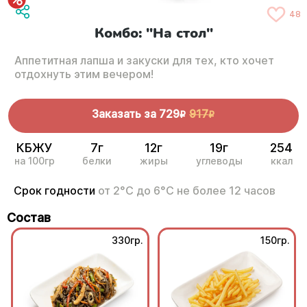
48
Комбо: "На стол"
Аппетитная лапша и закуски для тех, кто хочет
отдохнуть этим вечером!
Заказать за
729
917
R
R
КБЖУ
7г
12г
19г
254
на 100гр
белки
жиры
углеводы
ккал
Срок годности
от 2°С до 6°С не более 12 часов
Состав
330гр.
150гр.