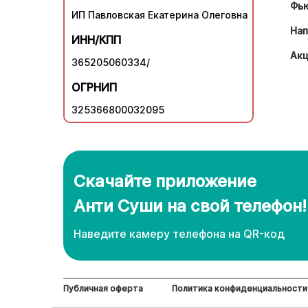
Фь
ИП Павловская Екатерина Олеговна
Нап
ИНН/КПП
Ак
365205060334/
ОГРНИП
325366800032095
Скачайте приложение
Анти Суши на свой телефон!
Наведите камеру телефона нa QR-код
Публичная оферта
Политика конфиденциальности