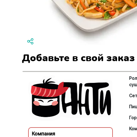
Добавьте в свой заказ
Рол
су
Се
Пи
Гор
Ко
Компания