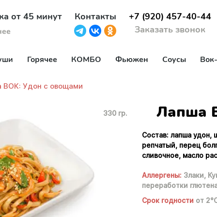
ка от 45 минут
Контакты
+7 (920) 457-40-44
Заказать звонок
нее
уши
Горячее
КОМБО
Фьюжен
Соусы
Вок
 ВОК: Удон с овощами
Лапша В
330 гр.
Состав: лапша удон, 
репчатый, перец бол
сливочное, масло рас
Аллергены:
Злаки,
Ку
переработки глютен
Срок годности
от 2°