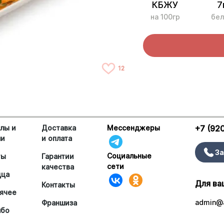
КБЖУ
7
на 100гр
бел
12
лы и
Доставка
Мессенджеры
+7 (92
ши
и оплата
За
Социальные
ты
Гарантии
сети
качества
цца
Для ва
Контакты
ячее
admin@a
Франшиза
мбо