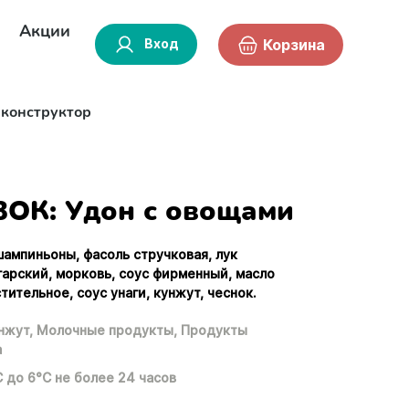
Акции
Вход
Корзина
-конструктор
ОК: Удон с овощами
шампиньоны, фасоль стручковая, лук
гарский, морковь, соус фирменный, масло
тительное, соус унаги, кунжут, чеснок.
нжут,
Молочные продукты,
Продукты
а
С до 6°С не более 24 часов