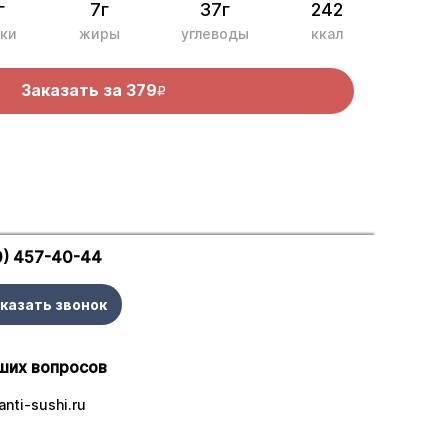
г
7г
37г
242
ки
жиры
углеводы
ккал
Заказать за
379
R
0) 457-40-44
казать звонок
ших вопросов
nti-sushi.ru