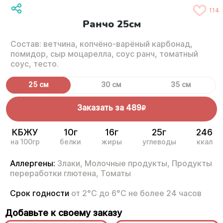
114
Ранчо 25см
Состав: ветчина, копчёно-варёный карбонад,
помидор, сыр моцарелла, соус ранч, томатный
соус, тесто.
25 см
30 см
35 см
Заказать за
489
R
КБЖУ
10г
16г
25г
246
на 100гр
белки
жиры
углеводы
ккал
Аллергены:
Злаки,
Молочные продукты,
Продукты
переработки глютена,
Томаты
Срок годности
от 2°С до 6°С не более 24 часов
Добавьте к своему заказу