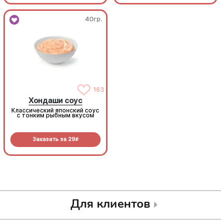
40гр.
40гр.
163
163
Хондаши соус
Хондаши соус
Классический японский соус
Классический японский соус
с тонким рыбным вкусом
с тонким рыбным вкусом
Заказать за
29
Заказать за
29
R
R
Для клиентов