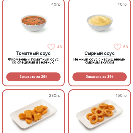
40гр.
40гр.
46
63
Томатный соус
Сырный соус
Фирменный томатный соус
Нежный соус с насыщенным
со специями и зеленью
сырным вкусом
Заказать за
29
Заказать за
29
R
R
230гр.
150гр.