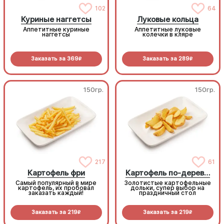
102
64
Куриные наггетсы
Луковые кольца
Аппетитные куриные
Аппетитные луковые
наггетсы
колечки в кляре
Заказать за
369
Заказать за
289
R
R
150гр.
150гр.
217
61
Картофель фри
Картофель по-деревенски
Самый популярный в мире
Золотистые картофельные
картофель, их пробовал
дольки, супер выбор на
заказать каждый!
праздничный стол
Заказать за
219
Заказать за
219
R
R