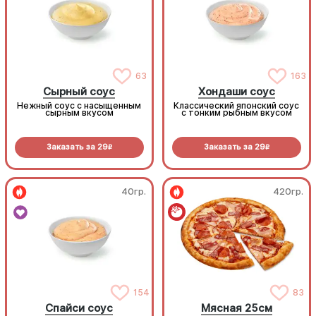
63
163
Сырный соус
Хондаши соус
Нежный соус с насыщенным
Классический японский соус
сырным вкусом
с тонким рыбным вкусом
Заказать за
29
Заказать за
29
R
R
40гр.
420гр.
154
83
Спайси соус
Мясная 25см