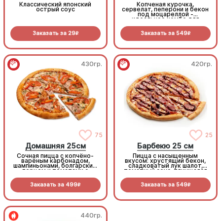
Классический японский
Копченая курочка,
острый соус
сервелат, пеперони и бекон
под моцареллой -
идеальное комбо для
любителей всего мясного!
Заказать за
29
Заказать за
549
R
R
430гр.
420гр.
75
25
Домашняя 25см
Барбекю 25 см
Сочная пицца с копчёно-
Пицца с насыщенным
варёным карбонадом,
вкусом: хрустящий бекон,
шампиньонами, болгарским
сладковатый лук шалот,
перцем и томатами с
томатный соус, тянущаяся
зеленью под моцареллой
моцарелла и дымный
прянный соус барбекю.
Заказать за
499
Заказать за
549
R
R
440гр.
440гр.