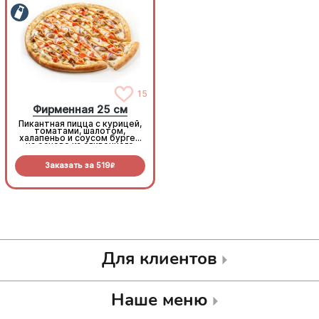
15
15
Фирменная 25 см
Фирменная 25 см
Пикантная пицца с курицей,
Пикантная пицца с курицей,
томатами, шалотом,
томатами, шалотом,
халапеньо и соусом бургер
халапеньо и соусом бургер
на основе из сливочного
на основе из сливочного
соуса и моцареллы.
соуса и моцареллы.
Заказать за
519
Заказать за
519
R
R
Для клиентов
Наше меню