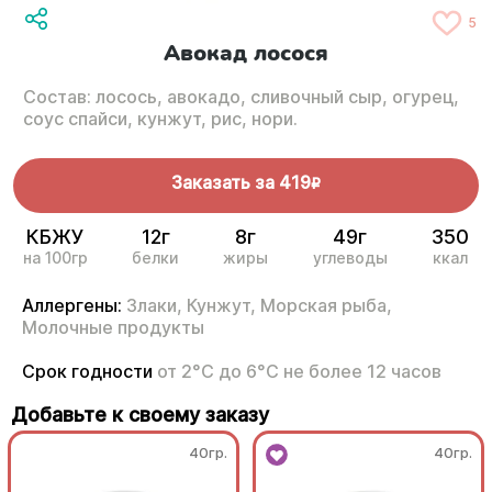
5
Авокад лосося
Состав: лосось, авокадо, сливочный сыр, огурец,
соус спайси, кунжут, рис, нори.
Заказать за
419
R
КБЖУ
12г
8г
49г
350
на 100гр
белки
жиры
углеводы
ккал
Аллергены:
Злаки,
Кунжут,
Морская рыба,
Молочные продукты
Срок годности
от 2°С до 6°С не более 12 часов
Добавьте к своему заказу
40гр.
40гр.