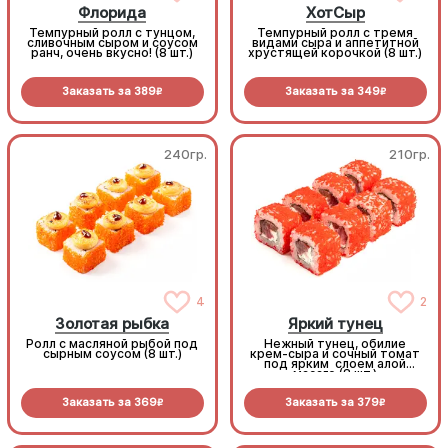
Флорида
ХотСыр
Темпурный ролл с тунцом,
Темпурный ролл с тремя
сливочным сыром и соусом
видами сыра и аппетитной
ранч, очень вкусно! (8 шт.)
хрустящей корочкой (8 шт.)
Заказать за
389
Заказать за
349
R
R
240гр.
210гр.
4
2
Золотая рыбка
Яркий тунец
Ролл с масляной рыбой под
Нежный тунец, обилие
сырным соусом (8 шт.)
крем-сыра и сочный томат
под ярким слоем алой
масаго (8 шт.)
Заказать за
369
Заказать за
379
R
R