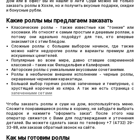
дом или в офис? Вы их нашли! В Анти Суши можно не только
заказать роллы в Хохле, но и получить вкусные подарки, скидки
и бонусные рубли.
Какие роллы мы предлагаем заказать
Классические роллы - также известные как "тонкие" или
хосомаки. Их относят к самым простым и дешевым роллам, а
потому они идеально подойдут для тех, кто впервые
знакомится с этим блюдом.
Сложные роллы с большим выбором начинок, где также
можно найти недорогие роллы и варианты премиум для
искушенных ценителей.
Популярные во всем мире, давно ставшие современной
классикой - такие как Филадельфия и Калифорния.
Авторские роллы с уникальными вкусовыми сочетаниями.
Роллы в необычном внешнем исполнении - черные роллы,
окрашенные чернилами каракатицы.
Большой выбор горячих роллов: запеченные и темпурные, с
хрустящей корочкой из кляра. А так же есть страница с
запеченными сетами
Чтобы заказать роллы и суши на дом, воспользуйтесь меню.
Сложите понравившиеся роллы в корзину, не забудьте выбрать
подарок и нажмите "оформить заказ". После этого наш
оператор свяжется с Вами для подтверждения и уточнения
деталей. Вы можете сделать заказ по телефону +7 (4732) 29-
33-88, или заказав обратный звонок на сайте.
Как мы готовим роллы