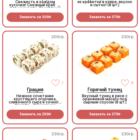
Свежесть в каждом
из креветки в кляре, вкусно
кусочке! Снежный краб —
и сытно! (8 шт.)
для нежности. Хрустящий
огурчик — для
сочности. Икра масаго —
Заказать за
309
Заказать за
379
для яркого вкуса (8 шт.)
R
R
200гр.
230гр.
1
9
Грация
Горячий тунец
Нежное сочетание
Вкусный тунец в рисе с
хрустящего огурчика,
оранжевой масаго под
сливочного сыра и сочного
сырным соусом (8 шт.)
томата - грациозное
исполнение! (8 шт.)
Заказать за
299
Заказать за
379
R
R
230гр.
230гр.