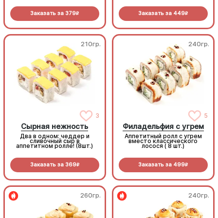
шт.)
(только у нас!), свежий
томат и обилие крем-сыра.
Заказать за
379
Заказать за
449
Праздничная подача с
R
R
красной икрой делает этот
ролл фаворитом любого
вечера (8шт.)
210гр.
240гр.
3
5
Сырная нежность
Филадельфия с угрем
Два в одном: чеддер и
Аппетитный ролл с угрем
сливочный сыр в
вместо классического
аппетитном ролле! (8шт.)
лосося ( 8 шт.)
Заказать за
369
Заказать за
499
R
R
260гр.
240гр.