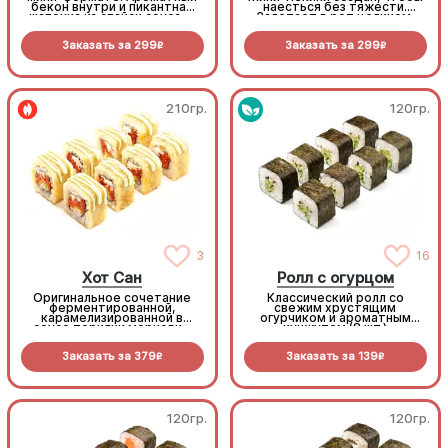
бекон внутри и пикантная
наесться без тяжести.
шапочка из спайси соуса —
Залетает в рот целиком,
беспроигрышное комбо для
как попкорн, но насыщает
любителей поострее и
как полноценное блюдо
Заказать за
299
Заказать за
299
посытнее (8шт.)
(8шт.)
R
R
210гр.
120гр.
3
16
Хот Сан
Ролл с огурцом
Оригинальное сочетание
Классический ролл со
ферментированной,
свежим хрустящим
карамелизированной в
огурчиком и ароматным
соусе терияки моркови -
кунжутом (8 шт.)
Хакко Нинджин и
сливочного сыра под
Заказать за
379
Заказать за
139
золотистой корочкой. Соус
R
R
васаби добавляет блюду
приятную остринку. Яркий,
как весеннее солнце (8шт.)
120гр.
120гр.