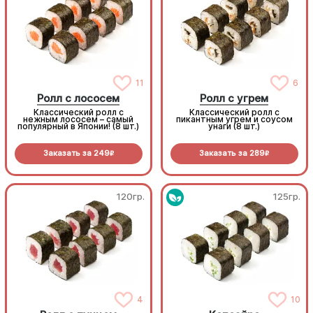
11
6
Ролл с лососем
Ролл с угрем
Классический ролл с
Классический ролл с
нежным лососем – самый
пикантным угрем и соусом
популярный в Японии! (8 шт.)
унаги (8 шт.)
Заказать за
249
Заказать за
289
R
R
120гр.
125гр.
4
10