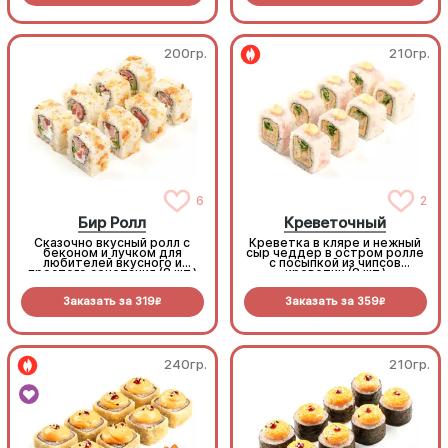
200гр.
210гр.
6
2
Бир Ролл
Креветочный
Сказочно вкусный ролл с
Креветка в кляре и нежный
беконом и лучком для
сыр чеддер в остром ролле
любителей вкусного и
с посыпкой из чипсов
простого сочетания (8 шт.)
креветки (8 шт.)
Заказать за
319
Заказать за
359
R
R
240гр.
210гр.