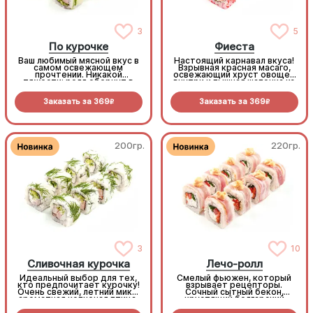
3
5
По курочке
Фиеста
Ваш любимый мясной вкус в
Настоящий карнавал вкуса!
самом освежающем
Взрывная красная масаго,
прочтении. Никакой
освежающий хруст овощей
тяжести: ролл обернут в
внутри и пышная шапочка из
тонкий ломтик огурца, а
нежного краба с пикантным
внутри вас ждет тающий
соусом Том Ям.
Заказать за
369
Заказать за
369
крем-сыр, сочная копченая
R
R
птица и легкий хруст
пекинки. (8шт.)
200гр.
220гр.
3
10
Сливочная курочка
Лечо-ролл
Идеальный выбор для тех,
Смелый фьюжен, который
кто предпочитает курочку!
взрывает рецепторы.
Очень свежий, летний микс:
Сочный сытный бекон,
ароматная копченая птица,
хрустящий болгарский
много сливочного сыра и
перец, наша фирменная
хрустящие овощи.
умами-морковь и пикантный