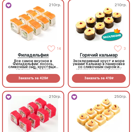
210гр.
210гр.
14
3
Филадельфия
Горячий кальмар
Все самое вкусное в
Эксклюзивный хруст и море
Филадельфии: лосось,
умами! Кальмар в панировке
сливочный сыр, хрустящий
со сливочным сыром и
огурчик... По самой
свежим зеленым лучком.
выгодной цене! (8 шт.)
Запекается под шапочкой
из аутентичного соуса
Заказать за
429
Заказать за
419
хондаши. Глубокий вкус,
R
R
который вы не встретите
больше нигде. (8 шт.)
210гр.
250гр.