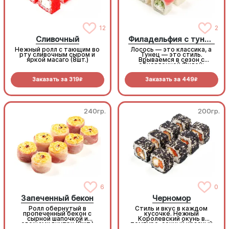
12
2
Сливочный
Филадельфия с тунцом
Нежный ролл с тающим во
Лосось — это классика, а
рту сливочным сыром и
Тунец — это стиль.
яркой масаго (8шт.)
Врываемся в сезон с
обновленной Филой:
максимум нежности,
максимум вкуса (8шт.)
Заказать за
319
Заказать за
449
R
R
240гр.
200гр.
6
0
Запеченный бекон
Черномор
Ролл обернутый в
Стиль и вкус в каждом
пропеченный бекон с
кусочке. Нежный
сырной шапочкой и
Королевский окунь в
овощами внутри (8шт.)
темпуре, сочный красный
перец и густой сырный