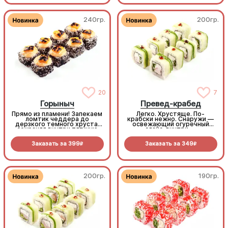
экзотический хрустящий
хит!
240гр.
200гр.
20
7
Горыныч
Превед-крабед
Прямо из пламени! Запекаем
Легко. Хрустяще. По-
ломтик чеддера до
крабски нежно. Снаружи —
дерзкого темного хруста,
освежающий огуречный
сохраняя внутри тягучую
слайс, внутри —
сырную нежность. В паре с
беспроигрышный микс из
черной масаго и сочным
снежного краба, крем-сыра
Заказать за
399
Заказать за
349
тунцом получается
и пекинской капусты.
R
R
безумно стильно и
Максимум сочности в
феноменально вкусно.
каждом кусочке (8шт.)
(8шт.)
200гр.
190гр.