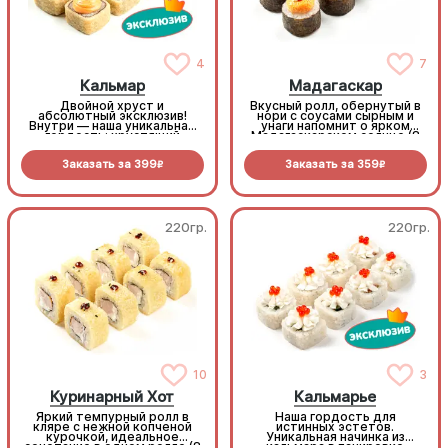
4
7
Кальмар
Мадагаскар
Двойной хруст и
Вкусный ролл, обернутый в
абсолютный эксклюзив!
нори с соусами сырным и
Внутри — наша уникальная
унаги напомнит о ярком
гордость: хрустящий
Мадагаскарском солнце (8
кальмар с сочным томатом
шт.)
и зеленым луком. Снаружи
Заказать за
399
Заказать за
359
— горячая золотистая
R
R
темпура. Щедро поливаем
пикантным Спайси и
сладким Унаги - объедение
(8 шт.)
220гр.
220гр.
10
3
Куринарный Хот
Кальмарье
Яркий темпурный ролл в
Наша гордость для
кляре с нежной копченой
истинных эстетов.
курочкой, идеальное
Уникальная начинка из
сочетание в одном ролле (8
кальмара в панировке