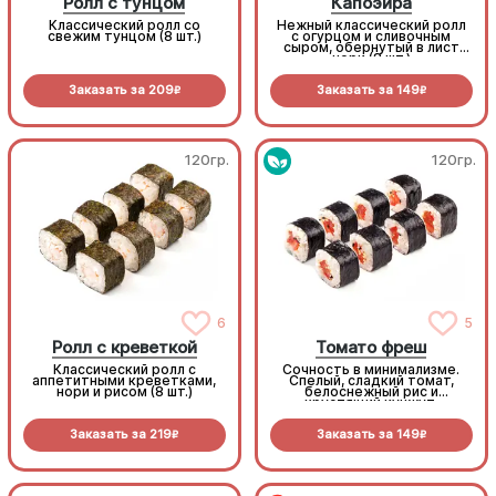
Ролл с тунцом
Капоэйра
Классический ролл со
Нежный классический ролл
свежим тунцом (8 шт.)
с огурцом и сливочным
сыром, обернутый в лист
нори (8 шт.)
Заказать за
209
Заказать за
149
R
R
120гр.
120гр.
6
5
Ролл с креветкой
Томато фреш
Классический ролл с
Сочность в минимализме.
аппетитными креветками,
Спелый, сладкий томат,
нори и рисом (8 шт.)
белоснежный рис и
хрустящий кунжут.
Легкость, которая
заряжает витаминами
Заказать за
219
Заказать за
149
R
R