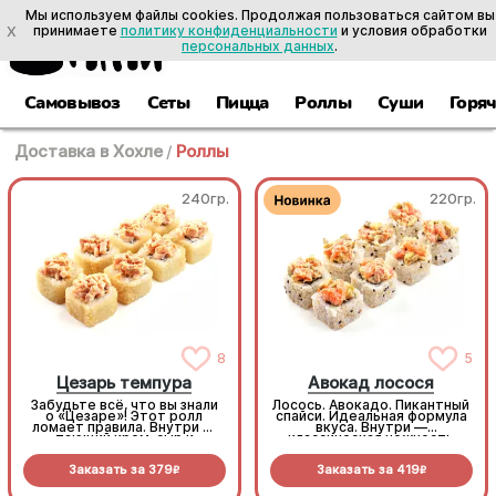
Мы используем файлы cookies. Продолжая пользоваться сайтом вы
X
принимаете
политику конфиденциальности
и условия обработки
персональных данных
.
Самовывоз
Сеты
Пицца
Роллы
Суши
Горя
Доставка в Хохле
/
Роллы
240гр.
220гр.
8
5
Цезарь темпура
Авокад лосося
Забудьте всё, что вы знали
Лосось. Авокадо. Пикантный
о «Цезаре»! Этот ролл
спайси. Идеальная формула
ломает правила. Внутри —
вкуса. Внутри —
тающий крем-сыр и
классическая нежность
тропический ананас, а
сыра и хруст огурца, а
сверху — мощная шапочка
сверху — богатый тартар
Заказать за
379
Заказать за
419
из копченой курочки с
из рыбы и авокадо (8 шт.)
R
R
дерзким тайским соусом
Том Ям. Наш самый