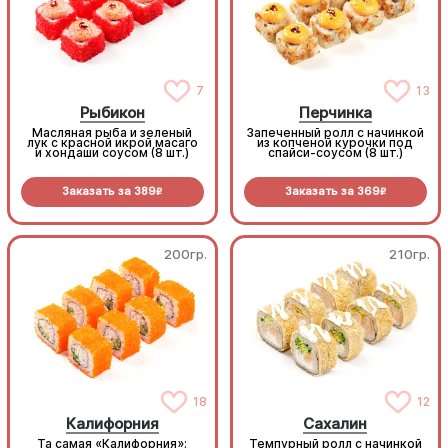
7
13
Рыбикон
Перчинка
Масляная рыба и зеленый
Запеченный ролл с начинкой
лук с красной икрой масаго
из копченой курочки под
и хондаши соусом (8 шт.)
спайси-соусом (8 шт.)
Заказать за
389
Заказать за
369
R
R
200гр.
210гр.
18
12
Калифорния
Сахалин
Та самая «Калифорния»:
Темпурный ролл с начинкой