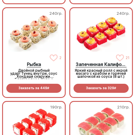
морепродуктов. Знакомые
(8шт.)
ноты в уютном,
согревающем формате
(8шт.)
240гр.
240гр.
2
21
Рыбка
Запеченная Калифорния
Двойной рыбный
Яркий красный ролл с икрой
удар! Тунец внутри, соус
масаго с крабом и горячей
Хондаши снаружи.
шапочкой из соуса (8 шт.)
Благородное филе и
сливочный сыр запекаются
под ароматной шапочкой на
Заказать за
449
Заказать за
329
рыбном бульоне.
R
R
Насыщенный вкус умами в
каждом кусочке (8шт.)
190гр.
210гр.