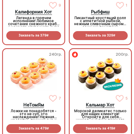
9
1
Калифорния Хот
Рыбфиш
Легенда в горячем
Пикантный хрустящий ролл
исполнении! Любимое
с аппетитной рыбкой,
сочетание снежного краба
нежным сливочным сыром и
и нежного сливочного сыра
сочными томатами
теперь в хрустящей
темпуре. Свежий томат
Заказать за
379
Заказать за
329
добавляет начинке особую
R
R
сочность, делая этот ролл
идеальным выбором для
сытного ужина (8шт.)
240гр.
200гр.
7
5
НеТомЯм
Кальмар Хот
Ложки не понадобятся -
Морской деликатес только
это не суп, это
для наших клиентов!
наслаждение! Нежная
Откройте для себя
креветка, тающий сыр и
уникальный вкус тающего
панировка из креветочных
горячего кальмара.
чипсов. Мы убрали жгучую
Идеально запечен под
Заказать за
479
Заказать за
419
остроту, оставив только
пикантным Спайси с
R
R
глубокий, насыщенный вкус
капелькой сладкого Унаги