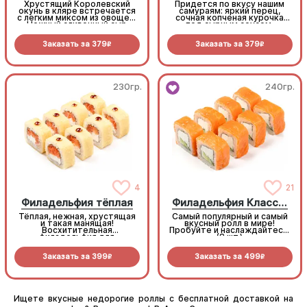
Хрустящий Королевский
Придется по вкусу нашим
окунь в кляре встречается
самураям: яркий перец,
с легким миксом из овощей.
сочная копченая курочка
Нежный сливочный сыр
под сырным соусом,
объединяет вкусы, а
объеденье! (8 шт.)
обжаренный кунжут
Заказать за
379
Заказать за
379
добавляет приятный
R
R
ореховый аромат.
Идеально
сбалансированный и легкий
выбор
230гр.
240гр.
4
21
Филадельфия тёплая
Филадельфия Классическая
Тёплая, нежная, хрустящая
Самый популярный и самый
и такая манящая!
вкусный ролл в мире!
Восхитительная
Пробуйте и наслаждайтесь!
филадельфия для
(8 шт.)
любителей темпурных
роллов (8 шт.)
Заказать за
399
Заказать за
499
R
R
Ищете вкусные недорогие роллы с бесплатной доставкой на