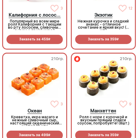
3
12
Калифорния с лососем
Экзотик
Популярный во всем мире
Нежная курочка и сладкий
ролл Калифорния с тающим
ананас - отличное
во рту лососем, сливочным
сочетание и яркий вкус! (8
сыром и яркой икрой
шт.)
масаго! (8 шт.)
Заказать за
459
Заказать за
359
R
R
210гр.
210гр.
3
9
Океан
Манхеттен
Креветка, икра масаго и
Ролл с нори с курочкой и
нежный сливочный сыр,
вкусным пряным спайси
настоящий океанический
соусом, попробуйте! (8шт.)
экстаз! (8 шт.)
Заказать за
499
Заказать за
359
R
R