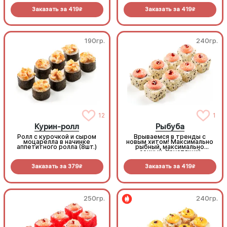
соус. Окутан благородной
Заказать за
419
Заказать за
419
черной икрой масаго. Ролл с
R
R
настоящим мужским
характером.
190гр.
240гр.
12
1
Курин-ролл
Рыбуба
Ролл с курочкой и сыром
Врываемся в тренды с
моцарелла в начинке
новым хитом! Максимально
аппетитного ролла (8шт.)
рыбный, максимально
сочный. Хрустящий
Королевский окунь, тающий
сыр и запеченная шапочка
Заказать за
379
Заказать за
419
из Хондаши соуса. Рыбуба —
R
R
твой новый краш в меню!
(8шт.)
250гр.
240гр.