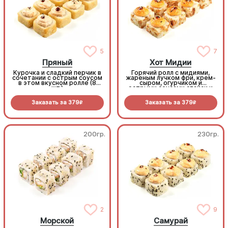
5
7
Пряный
Хот Мидии
Курочка и сладкий перчик в
Горячий ролл с мидиями,
сочетании с острым соусом
жареным лучком фри, крем-
в этом вкусном ролле (8
сыром, огурчиком и
шт.)
острыми соусами спайси и
унаги (8 шт.)
Заказать за
379
Заказать за
379
R
R
200гр.
230гр.
2
9
Морской
Самурай