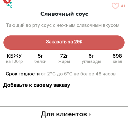
41
Сливочный соус
Тающий во рту соус с нежным сливочным вкусом
Заказать за
29
R
КБЖУ
5г
72г
6г
698
на 100гр
белки
жиры
углеводы
ккал
Срок годности
от 2°С до 6°С не более 48 часов
Добавьте к своему заказу
Для клиентов