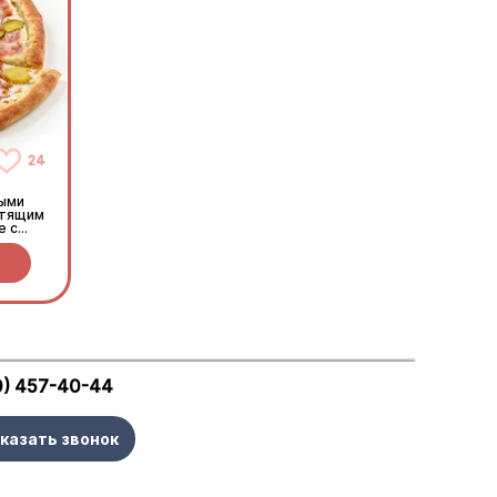
24
ными
стящим
е с
0) 457-40-44
казать звонок