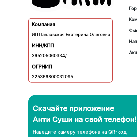
Гор
Ко
Компания
Фь
ИП Павловская Екатерина Олеговна
Нап
ИНН/КПП
Ак
365205060334/
ОГРНИП
325366800032095
Скачайте приложение
Анти Суши на свой телефон!
Наведите камеру телефона нa QR-код