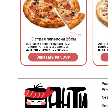
58
Острая пеперони 25cм
Жгучая и сочная с пикантным
Аппети
пеперони, нежным беконом,
гриба
шампиньонами и перчиком
пикан
халапеньо под моцареллой
моцар
Заказать за
589
R
Рол
су
Се
Пи