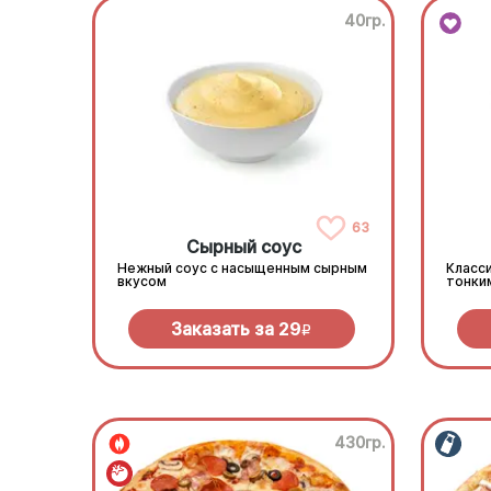
40гр.
63
Сырный соус
Нежный соус с насыщенным сырным
Класси
вкусом
тонки
Заказать за
29
R
430гр.