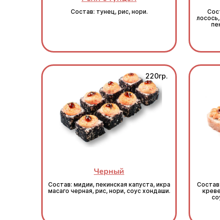
Состав: тунец, рис, нори.
Сост
лосось,
пе
220гр.
Черный
Состав: мидии, пекинская капуста, икра
Состав
масаго черная, рис, нори, соус хондаши.
креве
со