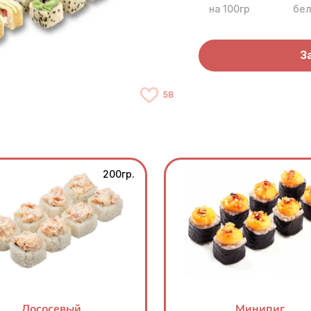
на 100гр
бел
З
58
200гр.
Лососевый
Минипиг