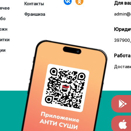
Для ва
Контакты
ячее
admin@a
Франшиза
мбо
Юридич
южн
итки
397900,
ции
Работа
Доставк