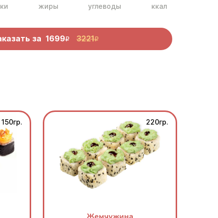
ки
жиры
углеводы
ккал
аказать за
1699
3221
R
R
150гр.
220гр.
Жемчужина