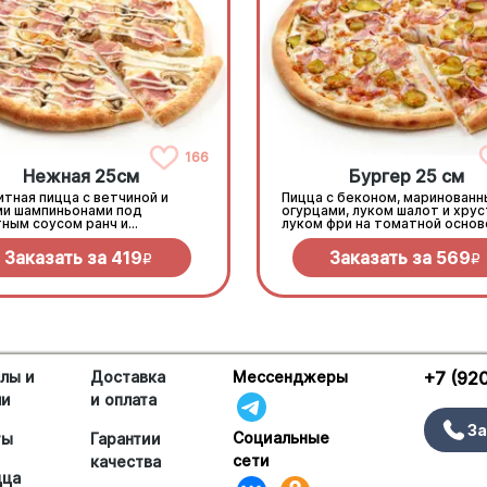
166
Нежная 25см
Бургер 25 см
тная пицца с ветчиной и
Пицца с беконом, маринован
ми шампиньонами под
огурцами, луком шалот и хру
тным соусом ранч и
луком фри на томатной основ
еллой
моцареллой.
Заказать за
419
Заказать за
569
R
R
лы и
Доставка
Мессенджеры
+7 (92
ши
и оплата
За
Социальные
ты
Гарантии
сети
качества
цца