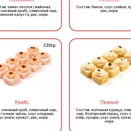
ав: замес лосося ( майонез,
Состав: бекон, соус спайси, л
 снежный краб), сливочный сыр,
рис, нори.
кинская капуста, рис, нори.
230гр.
Крабс
Пряный
: снежный краб, сливочный сыр,
Состав: копченая курица, сл
точные чипсы, соус хондаши,
сыр, болгарский перец, соус 
ус унаги, кунжут, рис, нори.
кляр, сухари, соус унаги, кунжу
нори.