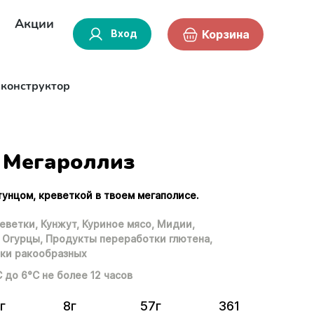
Акции
Вход
Корзина
-конструктор
Мегароллиз
тунцом, креветкой в твоем мегаполисе.
еветки,
Кунжут,
Куриное мясо,
Мидии,
Огурцы,
Продукты переработки глютена,
ки ракообразных
С до 6°С не более 12 часов
г
8г
57г
361