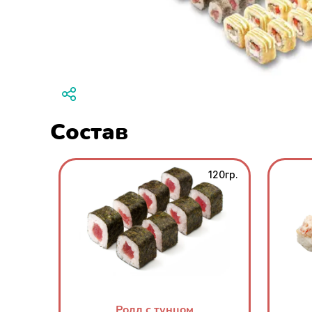
Состав
120гр.
Ролл с тунцом