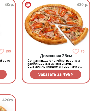
40гр.
430гр.
155
75
Домашняя 25см
й соус
Сочная пицца с копчёно-варёным
карбонадом, шампиньонами,
болгарским перцем и томатами с
зеленью под моцареллой
Заказать за
499
R
420гр.