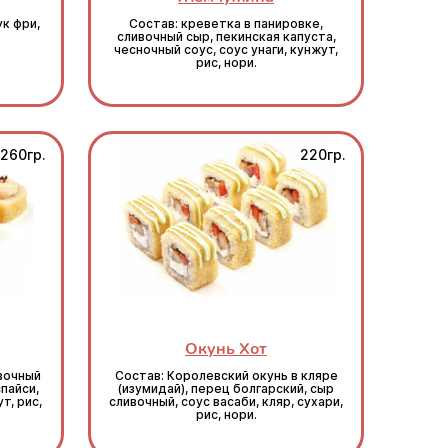
ук фри,
Состав: креветка в панировке,
сливочный сыр, пекинская капуста,
чесночный соус, соус унаги, кунжут,
рис, нори.
260гр.
220гр.
Окунь Хот
ивочный
Состав: Королевский окунь в кляре
спайси,
(изумидай), перец болгарский, сыр
т, рис,
сливочный, соус васаби, кляр, сухари,
рис, нори.