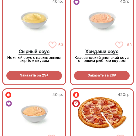
40гр.
40гр.
63
163
Сырный соус
Хондаши соус
Нежный соус с насыщенным
Классический японский соус
сырным вкусом
с тонким рыбным вкусом
Заказать за
29
Заказать за
29
R
R
40гр.
420гр.