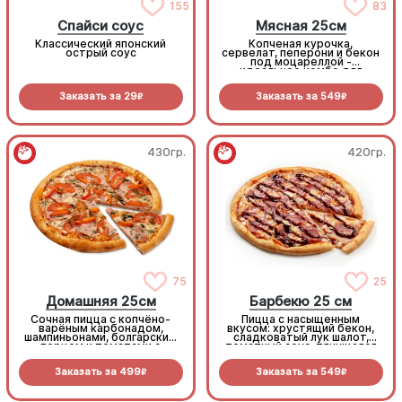
155
83
Спайси соус
Мясная 25см
Классический японский
Копченая курочка,
острый соус
сервелат, пеперони и бекон
под моцареллой -
идеальное комбо для
любителей всего мясного!
Заказать за
29
Заказать за
549
R
R
430гр.
420гр.
75
25
Домашняя 25см
Барбекю 25 см
Сочная пицца с копчёно-
Пицца с насыщенным
варёным карбонадом,
вкусом: хрустящий бекон,
шампиньонами, болгарским
сладковатый лук шалот,
перцем и томатами с
томатный соус, тянущаяся
зеленью под моцареллой
моцарелла и дымный
прянный соус барбекю.
Заказать за
499
Заказать за
549
R
R