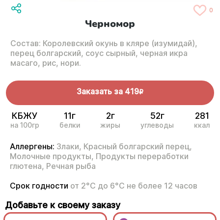
0
Черномор
Состав: Королевский окунь в кляре (изумидай),
перец болгарский, соус сырный, черная икра
масаго, рис, нори.
Заказать за
419
R
КБЖУ
11г
2г
52г
281
на 100гр
белки
жиры
углеводы
ккал
Аллергены:
Злаки,
Красный болгарский перец,
Молочные продукты,
Продукты переработки
глютена,
Речная рыба
Срок годности
от 2°С до 6°С не более 12 часов
Добавьте к своему заказу