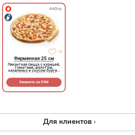
440гр.
440гр.
15
15
Фирменная 25 см
Фирменная 25 см
Пикантная пицца с курицей,
Пикантная пицца с курицей,
томатами, шалотом,
томатами, шалотом,
халапеньо и соусом бургер
халапеньо и соусом бургер
на основе из сливочного
на основе из сливочного
соуса и моцареллы.
соуса и моцареллы.
Заказать за
519
Заказать за
519
R
R
Для клиентов