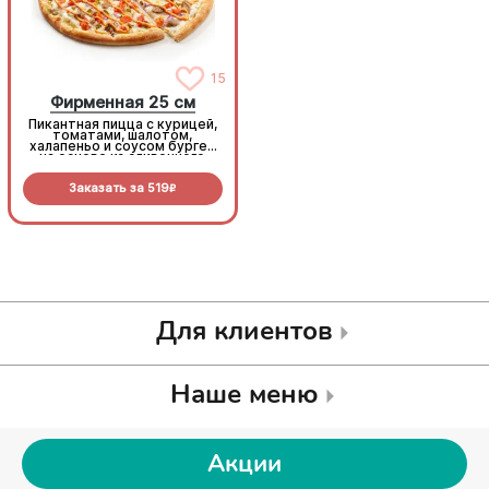
15
15
Фирменная 25 см
Фирменная 25 см
Пикантная пицца с курицей,
Пикантная пицца с курицей,
томатами, шалотом,
томатами, шалотом,
халапеньо и соусом бургер
халапеньо и соусом бургер
на основе из сливочного
на основе из сливочного
соуса и моцареллы.
соуса и моцареллы.
Заказать за
519
Заказать за
519
R
R
Для клиентов
Наше меню
Акции