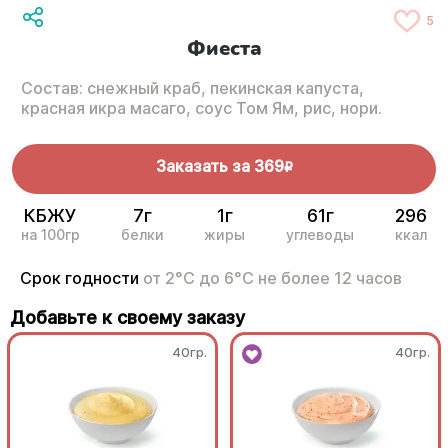
5
Фиеста
Состав: снежный краб, пекинская капуста,
красная икра масаго, соус Том Ям, рис, нори.
Заказать за
369
R
КБЖУ
7г
1г
61г
296
на 100гр
белки
жиры
углеводы
ккал
Срок годности
от 2°С до 6°С не более 12 часов
Добавьте к своему заказу
40гр.
40гр.