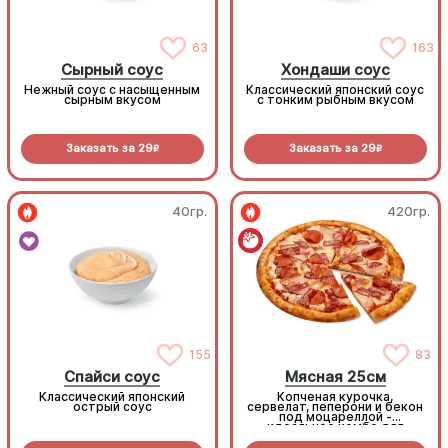
63
163
Сырный соус
Хондаши соус
Нежный соус с насыщенным
Классический японский соус
сырным вкусом
с тонким рыбным вкусом
Заказать за
29
Заказать за
29
R
R
40гр.
420гр.
155
83
Спайси соус
Мясная 25см
Классический японский
Копченая курочка,
острый соус
сервелат, пеперони и бекон
под моцареллой -
идеальное комбо для
любителей всего мясного!