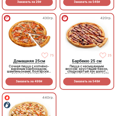
Заказать за
29
Заказать за
549
R
R
430гр.
420гр.
75
25
Домашняя 25см
Барбекю 25 см
Сочная пицца с копчёно-
Пицца с насыщенным
варёным карбонадом,
вкусом: хрустящий бекон,
шампиньонами, болгарским
сладковатый лук шалот,
перцем и томатами с
томатный соус, тянущаяся
зеленью под моцареллой
моцарелла и дымный
прянный соус барбекю.
Заказать за
499
Заказать за
549
R
R
440гр.
440гр.