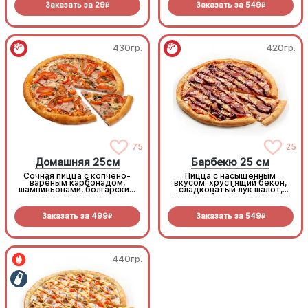
Заказать за
29
Заказать за
549
R
R
430гр.
420гр.
75
25
Домашняя 25см
Барбекю 25 см
Сочная пицца с копчёно-
Пицца с насыщенным
варёным карбонадом,
вкусом: хрустящий бекон,
шампиньонами, болгарским
сладковатый лук шалот,
перцем и томатами с
томатный соус, тянущаяся
зеленью под моцареллой
моцарелла и дымный
прянный соус барбекю.
Заказать за
499
Заказать за
549
R
R
440гр.
440гр.