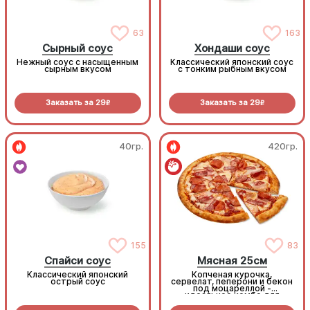
63
163
Сырный соус
Хондаши соус
Нежный соус с насыщенным
Классический японский соус
сырным вкусом
с тонким рыбным вкусом
Заказать за
29
Заказать за
29
R
R
40гр.
420гр.
155
83
Спайси соус
Мясная 25см
Классический японский
Копченая курочка,
острый соус
сервелат, пеперони и бекон
под моцареллой -
идеальное комбо для
любителей всего мясного!