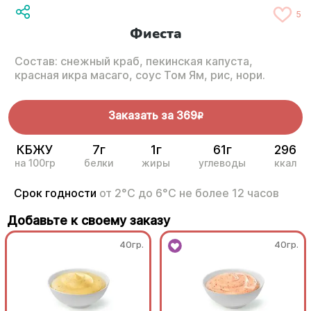
5
Фиеста
Состав: снежный краб, пекинская капуста,
красная икра масаго, соус Том Ям, рис, нори.
Заказать за
369
R
КБЖУ
7г
1г
61г
296
на 100гр
белки
жиры
углеводы
ккал
Срок годности
от 2°С до 6°С не более 12 часов
Добавьте к своему заказу
40гр.
40гр.