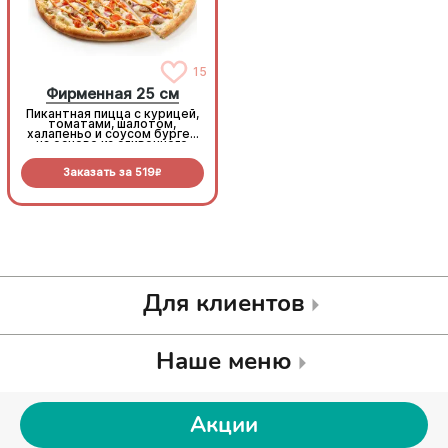
15
15
Фирменная 25 см
Фирменная 25 см
Пикантная пицца с курицей,
Пикантная пицца с курицей,
томатами, шалотом,
томатами, шалотом,
халапеньо и соусом бургер
халапеньо и соусом бургер
на основе из сливочного
на основе из сливочного
соуса и моцареллы.
соуса и моцареллы.
Заказать за
519
Заказать за
519
R
R
Для клиентов
Наше меню
Акции