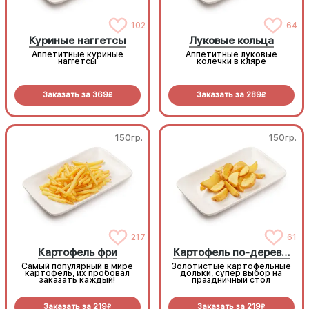
102
64
Куриные наггетсы
Луковые кольца
Аппетитные куриные
Аппетитные луковые
наггетсы
колечки в кляре
Заказать за
369
Заказать за
289
R
R
150гр.
150гр.
217
61
Картофель фри
Картофель по-деревенски
Самый популярный в мире
Золотистые картофельные
картофель, их пробовал
дольки, супер выбор на
заказать каждый!
праздничный стол
Заказать за
219
Заказать за
219
R
R