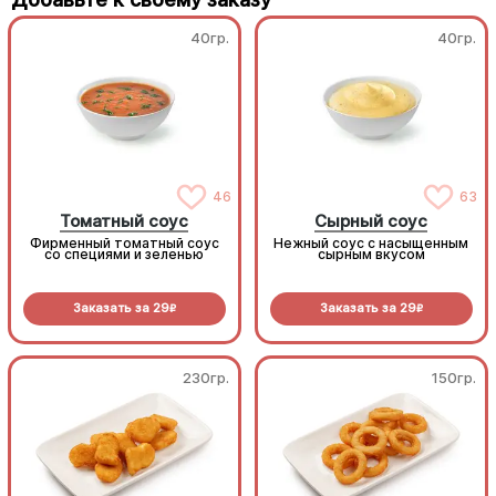
40гр.
40гр.
46
63
Томатный соус
Сырный соус
Фирменный томатный соус
Нежный соус с насыщенным
со специями и зеленью
сырным вкусом
Заказать за
29
Заказать за
29
R
R
230гр.
150гр.