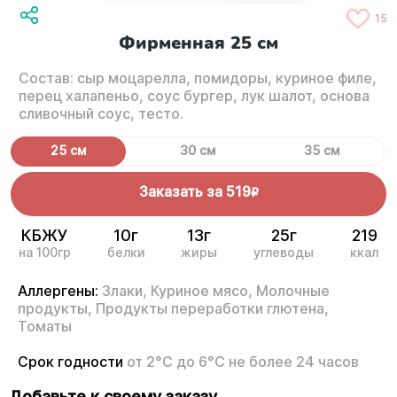
15
Фирменная 25 см
Состав: сыр моцарелла, помидоры, куриное филе,
перец халапеньо, соус бургер, лук шалот, основа
сливочный соус, тесто.
25 см
30 см
35 см
Заказать за
519
R
КБЖУ
10г
13г
25г
219
на 100гр
белки
жиры
углеводы
ккал
Аллергены:
Злаки,
Куриное мясо,
Молочные
продукты,
Продукты переработки глютена,
Томаты
Срок годности
от 2°С до 6°С не более 24 часов
Добавьте к своему заказу