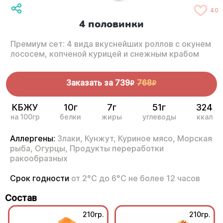
40
4 половинки
Премиум сет: 4 вида вкуснейших роллов с окунем
лососем, копченой курицей и снежным крабом
Заказать за
739
768
R
R
КБЖУ
10г
7г
51г
324
на 100гр
белки
жиры
углеводы
ккал
Аллергены:
Злаки,
Кунжут,
Куриное мясо,
Морская
рыба,
Огурцы,
Продукты переработки
ракообразных
Срок годности
от 2°С до 6°С не более 12 часов
Состав
210гр.
210гр.