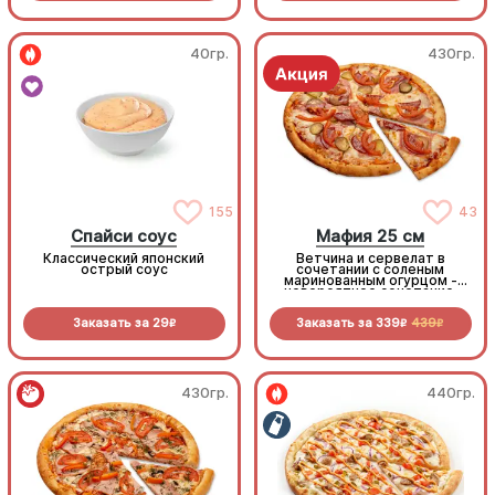
40гр.
430гр.
155
43
Спайси соус
Мафия 25 см
Классический японский
Ветчина и сервелат в
острый соус
сочетании с соленым
маринованным огурцом -
невероятное сочетание,
которое нужно
попробовать!
Заказать за
29
Заказать за
339
439
R
R
R
430гр.
440гр.