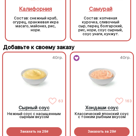
Калифорния
Самурай
Состав: снежный краб,
Состав: копченая
огурец, оранжевая икра
курочка, сливочный
масаго, майонез, рис,
сыр, перец болгарский,
нори.
рис, нори, соус сырный,
соус унаги, кунжут.
Добавьте к своему заказу
40гр.
40гр.
63
163
Сырный соус
Хондаши соус
Нежный соус с насыщенным
Классический японский соус
сырным вкусом
с тонким рыбным вкусом
Заказать за
29
Заказать за
29
R
R