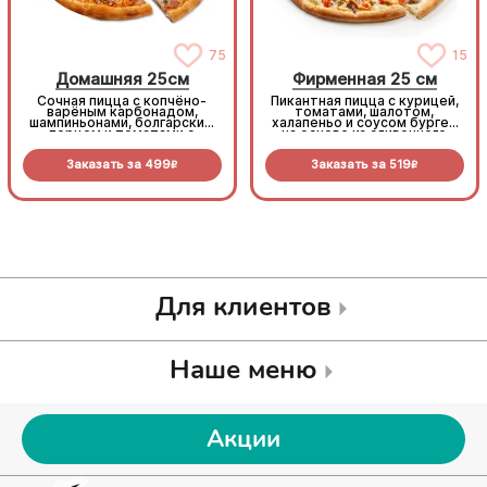
75
15
Домашняя 25см
Фирменная 25 см
Сочная пицца с копчёно-
Пикантная пицца с курицей,
варёным карбонадом,
томатами, шалотом,
шампиньонами, болгарским
халапеньо и соусом бургер
перцем и томатами с
на основе из сливочного
зеленью под моцареллой
соуса и моцареллы.
Заказать за
499
Заказать за
519
R
R
Для клиентов
Наше меню
Акции