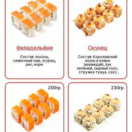
Филадельфия
Окунец
Состав: лосось,
Состав: Королевский
сливочный сыр, огурец,
окунь в кляре
рис, нори.
(изумидай), лук
зелёный, сырный соус,
стружка тунца, соус
унаги, кунжут, рис, нори.
200гр.
230гр.