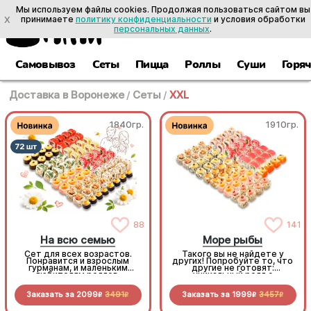
Мы используем файлы cookies. Продолжая пользоваться сайтом вы
X
принимаете
политику конфиденциальности
и условия обработки
персональных данных
.
Самовывоз
Сеты
Пицца
Роллы
Суши
Горя
Доставка в Воронеже
/
Сеты
/
XXL
1840гр.
1910гр.
88
141
На всю семью
Море рыбы
Сет для всех возрастов.
Такого вы не найдете у
Понравится и взрослым
других! Попробуйте то, что
гурманам, и маленьким
другие не готовят:
любителям роллов.
уникальный ролл с
Разнообразные начинки,
кальмаром, пикантные
яркие вкусы и нежные
мидии, нежную масляную
Заказать за
2099
3491
Заказать за
1999
3457
сочетания. Безусловный хит
рыбу. Популярные начинки
R
R
R
R
для большого застолья
тоже здесь! 68 кусочков
чистой роскоши по