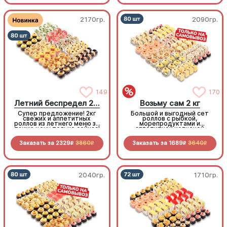
адекватной цене
2170гр.
2090гр.
149
170
Летний беспредел 2 кг
Возьму сам 2 кг
Супер предложение! 2кг
Большой и выгодный сет
свежих и аппетитных
роллов с рыбкой,
роллов из летнего меню за
морепродуктами и
такую цену только сейчас!
аппетитной копченой
курочкой. Заказывай и
забирай самовывозом!
Заказать за
2329
3860
Заказать за
1689
3640
R
R
R
R
2040гр.
1710гр.