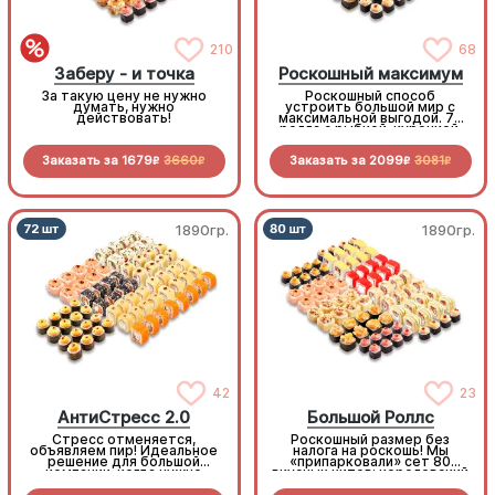
210
68
Заберу - и точка
Роскошный максимум
За такую цену не нужно
Роскошный способ
думать, нужно
устроить большой мир с
действовать!
максимальной выгодой. 72
ролла с рыбкой, курочкой,
беконом овощами и
морепродуктами по
Заказать за
1679
3660
Заказать за
2099
3081
отличной цене
R
R
R
R
1890гр.
1890гр.
42
23
АнтиСтресс 2.0
Большой Роллс
Стресс отменяется,
Роскошный размер без
объявляем пир! Идеальное
налога на роскошь! Мы
решение для большой
«припарковали» сет 80
компании, когда нужно
вкусных хитов: королевский
много, вкусно и супер-
окунь, сочный бекон,
выгодно
нежная курочка, снежный