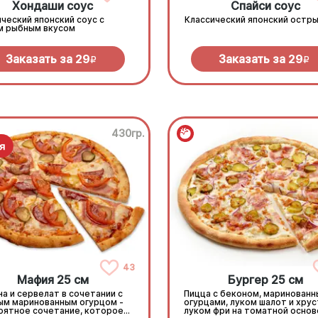
Хондаши соус
Спайси соус
ческий японский соус с
Классический японский остры
м рыбным вкусом
Заказать за
29
Заказать за
29
R
R
430гр.
43
Мафия 25 см
Бургер 25 см
а и сервелат в сочетании с
Пицца с беконом, маринован
ым маринованным огурцом -
огурцами, луком шалот и хру
оятное сочетание, которое
луком фри на томатной основ