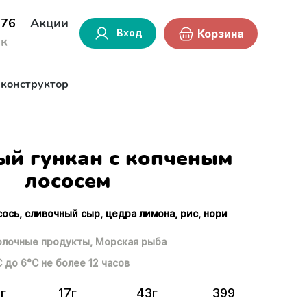
-76
Акции
Вход
Корзина
ок
-конструктор
ый гункан с копченым
лососем
сось, сливочный сыр, цедра лимона, рис, нори
лочные продукты,
Морская рыба
С до 6°С не более 12 часов
г
17г
43г
399