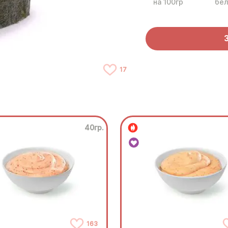
на 100гр
бел
17
40гр.
163