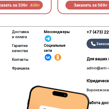
 попробовать!
моцареллой.
казать за
339
439
Заказать за
569
R
R
R
Доставка
Мессенджеры
+7 (473) 2
и оплата
Заказа
Социальные
Гарантии
сети
качества
Для ваших 
Контакты
admin@anti-s
Франшиза
Юридическ
Воронежская
Работа дос