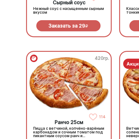
Сырный соус
Нежный соус с насыщенным сырным
Класси
вкусом
тонки
Заказать за
29
R
420гр.
114
Ранчо 25см
Пицца с ветчиной, копчёно-варёным
Ветчин
карбонадом и сочным томатом под
солен
пикантным соусом ранч и
невер