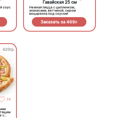
Гавайская 25 см
й соус
Нежная пицца с цыпленком,
ананасами, ветчиной, сыром
моцарелла под соусом!
Заказать за
469
R
420гр.
24
ными
стящим
е с