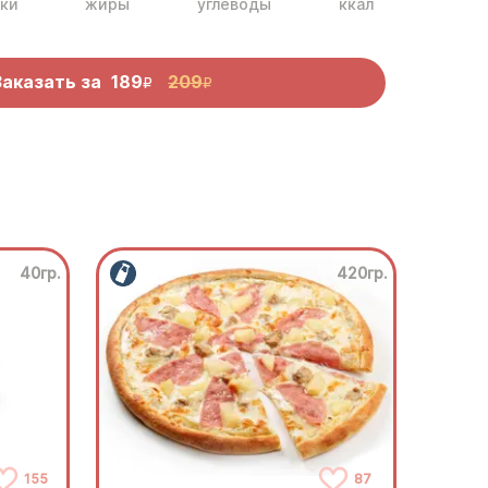
ки
жиры
углеводы
ккал
Заказать за
189
209
R
R
40гр.
420гр.
155
87