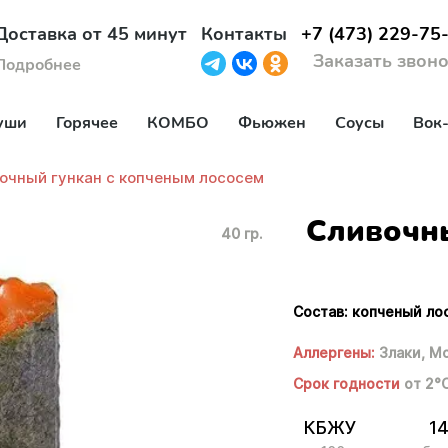
Доставка от 45 минут
Контакты
+7 (473) 229-75
Заказать звон
Подробнее
уши
Горячее
КОМБО
Фьюжен
Соусы
Вок
очный гункан с копченым лососем
Сливочн
40 гр.
Состав: копченый ло
Аллергены:
Злаки,
Мо
Срок годности
от 2°
КБЖУ
14