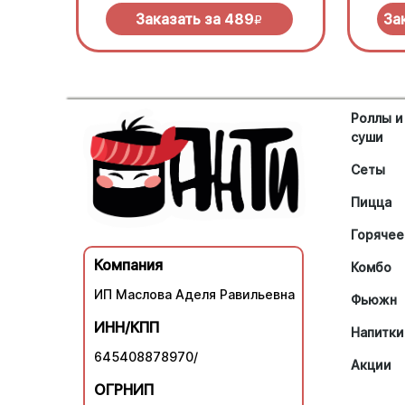
моцареллой
нужно
Заказать за
489
За
R
Роллы и
суши
Сеты
Пицца
Горячее
Компания
Комбо
ИП Маслова Аделя Равильевна
Фьюжн
ИНН/КПП
Напитки
645408878970/
Акции
ОГРНИП