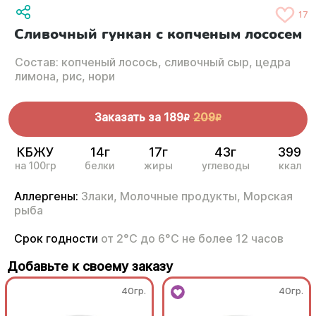
17
Сливочный гункан с копченым лососем
Состав: копченый лосось, сливочный сыр, цедра
лимона, рис, нори
Заказать за
189
209
R
R
КБЖУ
14г
17г
43г
399
на 100гр
белки
жиры
углеводы
ккал
Аллергены:
Злаки,
Молочные продукты,
Морская
рыба
Срок годности
от 2°С до 6°С не более 12 часов
Добавьте к своему заказу
40гр.
40гр.