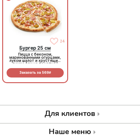
24
24
Бургер 25 см
Бургер 25 см
Пицца с беконом,
Пицца с беконом,
маринованными огурцами,
маринованными огурцами,
луком шалот и хрустящим
луком шалот и хрустящим
луком фри на томатной
луком фри на томатной
основе с моцареллой.
основе с моцареллой.
Заказать за
569
Заказать за
569
R
R
Для клиентов
Наше меню