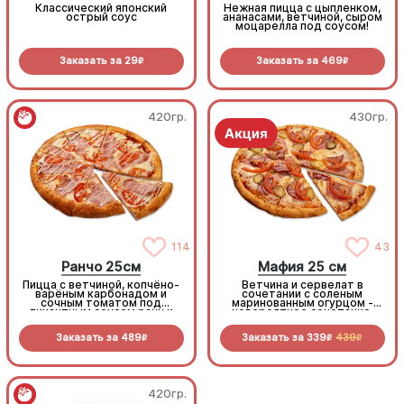
Классический японский
Нежная пицца с цыпленком,
острый соус
ананасами, ветчиной, сыром
моцарелла под соусом!
Заказать за
29
Заказать за
469
R
R
420гр.
430гр.
114
43
Ранчо 25см
Мафия 25 см
Пицца с ветчиной, копчёно-
Ветчина и сервелат в
варёным карбонадом и
сочетании с соленым
сочным томатом под
маринованным огурцом -
пикантным соусом ранч и
невероятное сочетание,
моцареллой
которое нужно
попробовать!
Заказать за
489
Заказать за
339
439
R
R
R
420гр.
420гр.