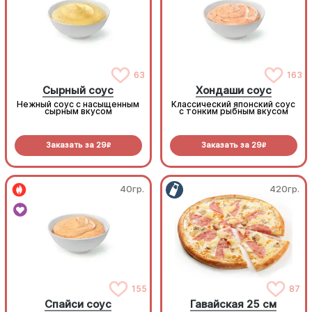
63
163
Сырный соус
Хондаши соус
Нежный соус с насыщенным
Классический японский соус
сырным вкусом
с тонким рыбным вкусом
Заказать за
29
Заказать за
29
R
R
40гр.
420гр.
155
87
Спайси соус
Гавайская 25 см