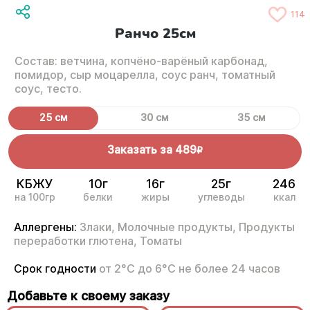
114
Ранчо 25см
Состав: ветчина, копчёно-варёный карбонад,
помидор, сыр моцарелла, соус ранч, томатный
соус, тесто.
25 см
30 см
35 см
Заказать за
489
R
КБЖУ
10г
16г
25г
246
на 100гр
белки
жиры
углеводы
ккал
Аллергены:
Злаки,
Молочные продукты,
Продукты
переработки глютена,
Томаты
Срок годности
от 2°С до 6°С не более 24 часов
Добавьте к своему заказу