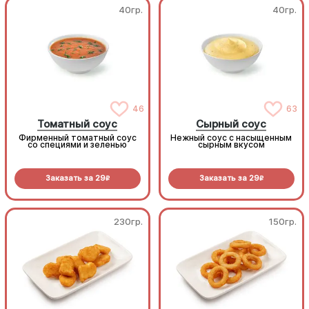
40гр.
40гр.
46
63
Томатный соус
Сырный соус
Фирменный томатный соус
Нежный соус с насыщенным
со специями и зеленью
сырным вкусом
Заказать за
29
Заказать за
29
R
R
230гр.
150гр.