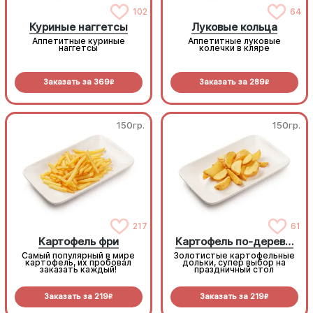
102
64
Куриные наггетсы
Луковые кольца
Аппетитные куриные
Аппетитные луковые
наггетсы
колечки в кляре
Заказать за
369
Заказать за
289
R
R
150гр.
150гр.
217
61
Картофель фри
Картофель по-деревенски
Самый популярный в мире
Золотистые картофельные
картофель, их пробовал
дольки, супер выбор на
заказать каждый!
праздничный стол
Заказать за
219
Заказать за
219
R
R