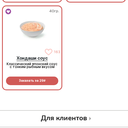
40гр.
40гр.
163
163
Хондаши соус
Хондаши соус
Классический японский соус
Классический японский соус
с тонким рыбным вкусом
с тонким рыбным вкусом
Заказать за
29
Заказать за
29
R
R
Для клиентов