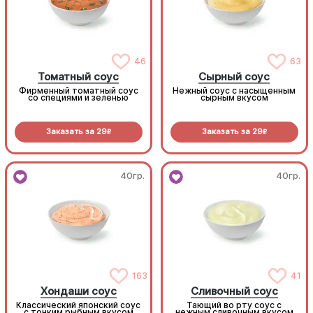
46
63
Томатный соус
Сырный соус
Фирменный томатный соус
Нежный соус с насыщенным
со специями и зеленью
сырным вкусом
Заказать за
29
Заказать за
29
R
R
40гр.
40гр.
163
41
Хондаши соус
Сливочный соус
Классический японский соус
Тающий во рту соус с
с тонким рыбным вкусом
нежным сливочным вкусом