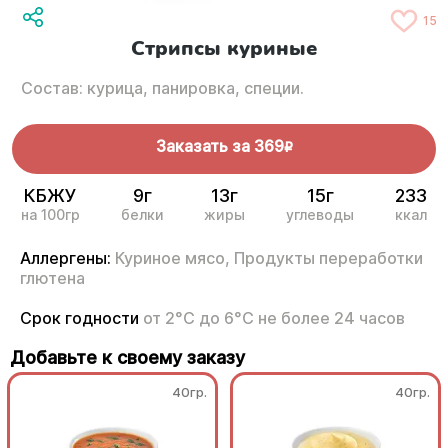
15
Стрипсы куриные
Состав: курица, панировка, специи.
Заказать за
369
R
КБЖУ
9г
13г
15г
233
на 100гр
белки
жиры
углеводы
ккал
Аллергены:
Куриное мясо,
Продукты переработки
глютена
Срок годности
от 2°С до 6°С не более 24 часов
Добавьте к своему заказу
40гр.
40гр.